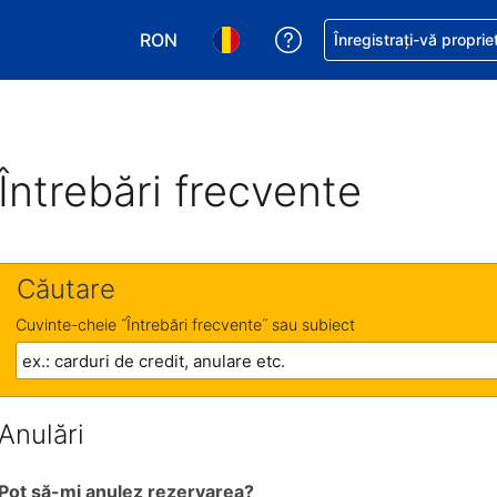
RON
Primiți asistență cu pri
Înregistrați-vă proprie
Alegeţi moneda. Moneda actuală este Le
Alegeți limba. Limba actuală est
Întrebări frecvente
Căutare
Cuvinte-cheie ˝Întrebări frecvente˝ sau subiect
Anulări
Pot să-mi anulez rezervarea?