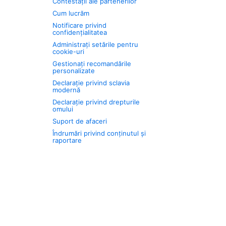
Contestații ale partenerilor
Cum lucrăm
Notificare privind
confidențialitatea
Administrați setările pentru
cookie-uri
Gestionați recomandările
personalizate
Declarație privind sclavia
modernă
Declarație privind drepturile
omului
Suport de afaceri
Îndrumări privind conținutul și
raportare