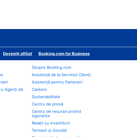
Deveniţi afiliat
Booking.com for Business
Despre Booking.com
ne
Asistență de la Serviciul Clienți
urant
Asistență pentru Parteneri
ru Agenți de
Careers
Sustenabilitate
Centru de presă
Centru de resurse privind
siguranța
Relații cu investitorii
Termeni și Condiții