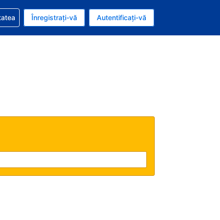
vire la rezervarea dvs.
tatea
Înregistrați-vă
Autentificați-vă
u nou românesc
e Română