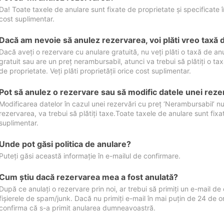
Da! Toate taxele de anulare sunt fixate de proprietate și specificate în 
cost suplimentar.
Dacă am nevoie să anulez rezervarea, voi plăti vreo taxă 
Dacă aveți o rezervare cu anulare gratuită, nu veți plăti o taxă de a
gratuit sau are un preț nerambursabil, atunci va trebui să plătiți o ta
de proprietate. Veți plăti proprietății orice cost suplimentar.
Pot să anulez o rezervare sau să modific datele unei reze
Modificarea datelor în cazul unei rezervări cu preț ‘Nerambursabil’ nu
rezervarea, va trebui să plătiți taxe.Toate taxele de anulare sunt fixate
suplimentar.
Unde pot găsi politica de anulare?
Puteți găsi această informație în e-mailul de confirmare.
Cum ştiu dacă rezervarea mea a fost anulată?
După ce anulați o rezervare prin noi, ar trebui să primiți un e-mail de c
fișierele de spam/junk. Dacă nu primiți e-mail în mai puțin de 24 de 
confirma că s-a primit anularea dumneavoastră.