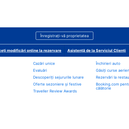
Înregistrați-vă proprietatea
eți modificări online la rezervare
Asistență de la Serviciul Clienți
Cazări unice
Închirieri auto
Evaluări
Găsiți curse aerie
Descoperiți sejururile lunare
Rezervări la resta
Oferte sezoniere și festive
Booking.com pent
călătorie
Traveller Review Awards