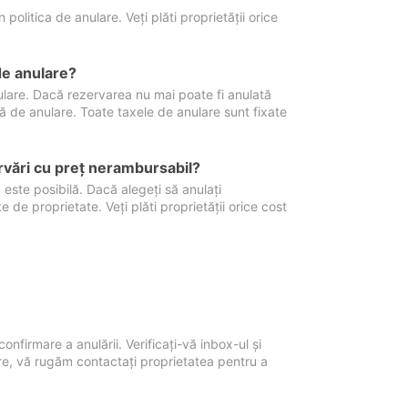
politica de anulare. Veți plăti proprietății orice
de anulare?
nulare. Dacă rezervarea nu mai poate fi anulată
xă de anulare. Toate taxele de anulare sunt fixate
rvări cu preţ nerambursabil?
 este posibilă. Dacă alegeți să anulați
 de proprietate. Veți plăti proprietății orice cost
onfirmare a anulării. Verificați-vă inbox-ul și
ore, vă rugăm contactați proprietatea pentru a