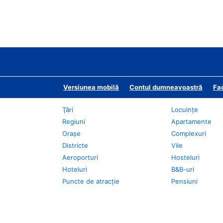
Versiunea mobilă
Contul dumneavoastră
Fac
Ţări
Locuințe
Regiuni
Apartamente
Oraşe
Complexuri
Districte
Vile
Aeroporturi
Hosteluri
Hoteluri
B&B-uri
Puncte de atracţie
Pensiuni