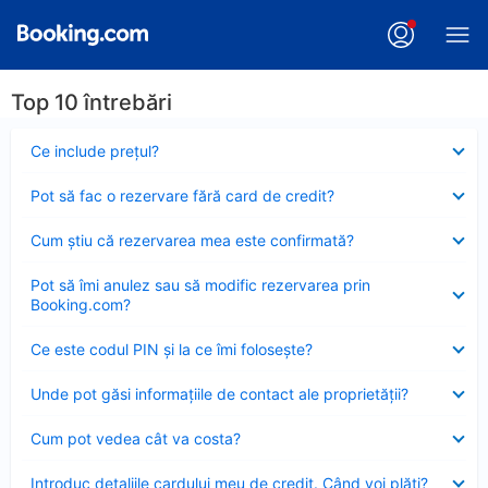
Top 10 întrebări
Element
Ce include preţul?
închis
Element
Pot să fac o rezervare fără card de credit?
închis
Element
Cum ştiu că rezervarea mea este confirmată?
închis
Element
Pot să îmi anulez sau să modific rezervarea prin
închis
Booking.com?
Element
Ce este codul PIN şi la ce îmi foloseşte?
închis
Element
Unde pot găsi informațiile de contact ale proprietății?
închis
Element
Cum pot vedea cât va costa?
închis
Element
Introduc detaliile cardului meu de credit. Când voi plăti?