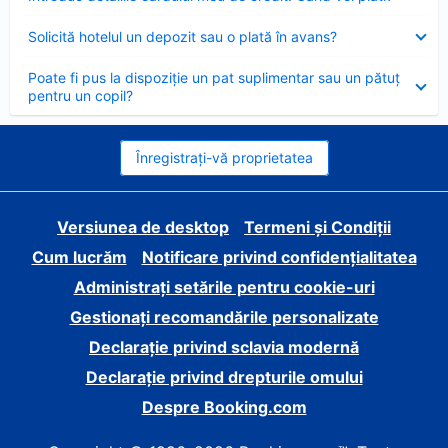
închis
Element
Solicită hotelul un depozit sau o plată în avans?
închis
Element
Poate fi pus la dispoziție un pat suplimentar sau un pătuț
închis
pentru un copil?
Înregistrați-vă proprietatea
Versiunea de desktop
Termeni și Condiții
Cum lucrăm
Notificare privind confidențialitatea
Administrați setările pentru cookie-uri
Gestionați recomandările personalizate
Declarație privind sclavia modernă
Declarație privind drepturile omului
Despre Booking.com