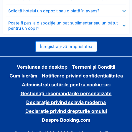
închis
Element
Solicită hotelul un depozit sau o plată în avans?
închis
Element
Poate fi pus la dispoziție un pat suplimentar sau un pătuț
închis
pentru un copil?
Înregistrați-vă proprietatea
Versiunea de desktop
Termeni și Condiții
Cum lucrăm
Notificare privind confidențialitatea
Administrați setările pentru cookie-uri
Gestionați recomandările personalizate
Declarație privind sclavia modernă
Declarație privind drepturile omului
Despre Booking.com