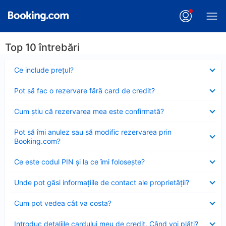
Top 10 întrebări
Element
Ce include preţul?
închis
Element
Pot să fac o rezervare fără card de credit?
închis
Element
Cum ştiu că rezervarea mea este confirmată?
închis
Element
Pot să îmi anulez sau să modific rezervarea prin
închis
Booking.com?
Element
Ce este codul PIN şi la ce îmi foloseşte?
închis
Element
Unde pot găsi informațiile de contact ale proprietății?
închis
Element
Cum pot vedea cât va costa?
închis
Element
Introduc detaliile cardului meu de credit. Când voi plăti?