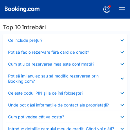
Top 10 întrebări
Element
Ce include preţul?
închis
Element
Pot să fac o rezervare fără card de credit?
închis
Element
Cum ştiu că rezervarea mea este confirmată?
închis
Element
Pot să îmi anulez sau să modific rezervarea prin
închis
Booking.com?
Element
Ce este codul PIN şi la ce îmi foloseşte?
închis
Element
Unde pot găsi informațiile de contact ale proprietății?
închis
Element
Cum pot vedea cât va costa?
închis
Element
Introduc detaliile cardului meu de credit. Când voi plăti?