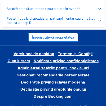
închis
Element
Solicită hotelul un depozit sau o plată în avans?
închis
Element
Poate fi pus la dispoziție un pat suplimentar sau un pătuț
închis
pentru un copil?
Înregistrați-vă proprietatea
Versiunea de desktop
Termeni și Condiții
Cum lucrăm
Notificare privind confidențialitatea
Administrați setările pentru cookie-uri
Gestionați recomandările personalizate
Declarație privind sclavia modernă
Declarație privind drepturile omului
Despre Booking.com