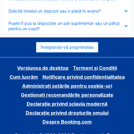
închis
Element
Solicită hotelul un depozit sau o plată în avans?
închis
Element
Poate fi pus la dispoziție un pat suplimentar sau un pătuț
închis
pentru un copil?
Înregistrați-vă proprietatea
Versiunea de desktop
Termeni și Condiții
Cum lucrăm
Notificare privind confidențialitatea
Administrați setările pentru cookie-uri
Gestionați recomandările personalizate
Declarație privind sclavia modernă
Declarație privind drepturile omului
Despre Booking.com