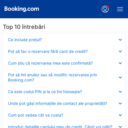
Top 10 întrebări
Element
Ce include preţul?
închis
Element
Pot să fac o rezervare fără card de credit?
închis
Element
Cum ştiu că rezervarea mea este confirmată?
închis
Element
Pot să îmi anulez sau să modific rezervarea prin
închis
Booking.com?
Element
Ce este codul PIN şi la ce îmi foloseşte?
închis
Element
Unde pot găsi informațiile de contact ale proprietății?
închis
Element
Cum pot vedea cât va costa?
închis
Element
Introduc detaliile cardului meu de credit. Când voi plăti?