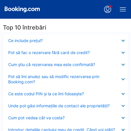
Top 10 întrebări
Element
Ce include preţul?
închis
Element
Pot să fac o rezervare fără card de credit?
închis
Element
Cum ştiu că rezervarea mea este confirmată?
închis
Element
Pot să îmi anulez sau să modific rezervarea prin
închis
Booking.com?
Element
Ce este codul PIN şi la ce îmi foloseşte?
închis
Element
Unde pot găsi informațiile de contact ale proprietății?
închis
Element
Cum pot vedea cât va costa?
închis
Element
Introduc detaliile cardului meu de credit. Când voi plăti?