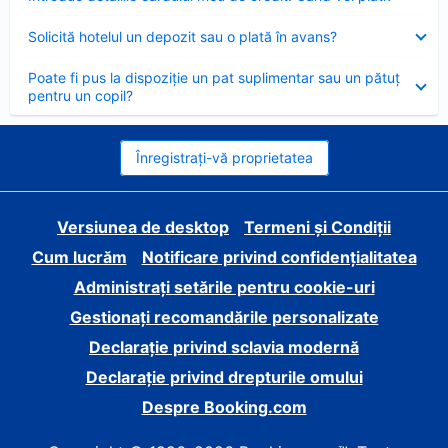
închis
Element
Solicită hotelul un depozit sau o plată în avans?
închis
Element
Poate fi pus la dispoziție un pat suplimentar sau un pătuț
închis
pentru un copil?
Înregistrați-vă proprietatea
Versiunea de desktop
Termeni și Condiții
Cum lucrăm
Notificare privind confidențialitatea
Administrați setările pentru cookie-uri
Gestionați recomandările personalizate
Declarație privind sclavia modernă
Declarație privind drepturile omului
Despre Booking.com