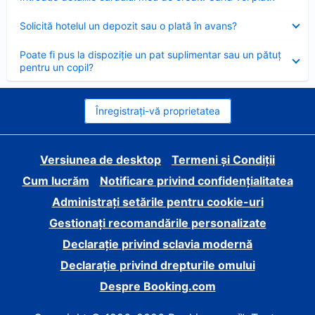
închis
Element
Solicită hotelul un depozit sau o plată în avans?
închis
Element
Poate fi pus la dispoziție un pat suplimentar sau un pătuț
închis
pentru un copil?
Înregistrați-vă proprietatea
Versiunea de desktop
Termeni și Condiții
Cum lucrăm
Notificare privind confidențialitatea
Administrați setările pentru cookie-uri
Gestionați recomandările personalizate
Declarație privind sclavia modernă
Declarație privind drepturile omului
Despre Booking.com