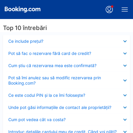
Top 10 întrebări
Element
Ce include preţul?
închis
Element
Pot să fac o rezervare fără card de credit?
închis
Element
Cum ştiu că rezervarea mea este confirmată?
închis
Element
Pot să îmi anulez sau să modific rezervarea prin
închis
Booking.com?
Element
Ce este codul PIN şi la ce îmi foloseşte?
închis
Element
Unde pot găsi informațiile de contact ale proprietății?
închis
Element
Cum pot vedea cât va costa?
închis
Element
Introduc detaliile cardului meu de credit. Când voi plăti?