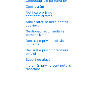
Contestații ale partenerilor
Cum lucrăm
Notificare privind
confidențialitatea
Administrați setările pentru
cookie-uri
Gestionați recomandările
personalizate
Declarație privind sclavia
modernă
Declarație privind drepturile
omului
Suport de afaceri
Îndrumări privind conținutul și
raportare