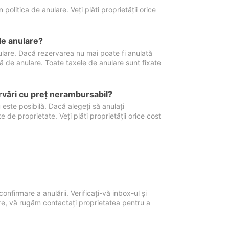
politica de anulare. Veți plăti proprietății orice
de anulare?
nulare. Dacă rezervarea nu mai poate fi anulată
xă de anulare. Toate taxele de anulare sunt fixate
rvări cu preţ nerambursabil?
 este posibilă. Dacă alegeți să anulați
 de proprietate. Veți plăti proprietății orice cost
onfirmare a anulării. Verificați-vă inbox-ul și
ore, vă rugăm contactați proprietatea pentru a