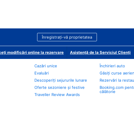
Înregistrați-vă proprietatea
eți modificări online la rezervare
Asistență de la Serviciul Clienți
Cazări unice
Închirieri auto
Evaluări
Găsiți curse aerie
Descoperiți sejururile lunare
Rezervări la resta
Oferte sezoniere și festive
Booking.com pent
călătorie
Traveller Review Awards