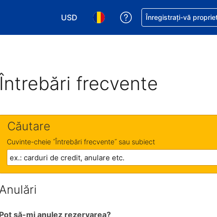
USD
Primiți asistență cu pri
Înregistrați-vă proprie
Alegeţi moneda. Moneda actuală este Dol
Alegeți limba. Limba actuală est
Întrebări frecvente
Căutare
Cuvinte-cheie ˝Întrebări frecvente˝ sau subiect
Anulări
Pot să-mi anulez rezervarea?