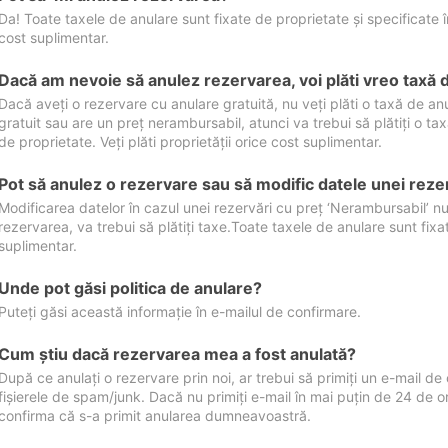
Da! Toate taxele de anulare sunt fixate de proprietate și specificate în 
cost suplimentar.
Dacă am nevoie să anulez rezervarea, voi plăti vreo taxă 
Dacă aveți o rezervare cu anulare gratuită, nu veți plăti o taxă de a
gratuit sau are un preț nerambursabil, atunci va trebui să plătiți o ta
de proprietate. Veți plăti proprietății orice cost suplimentar.
Pot să anulez o rezervare sau să modific datele unei reze
Modificarea datelor în cazul unei rezervări cu preț ‘Nerambursabil’ nu
rezervarea, va trebui să plătiți taxe.Toate taxele de anulare sunt fixate
suplimentar.
Unde pot găsi politica de anulare?
Puteți găsi această informație în e-mailul de confirmare.
Cum ştiu dacă rezervarea mea a fost anulată?
După ce anulați o rezervare prin noi, ar trebui să primiți un e-mail de c
fișierele de spam/junk. Dacă nu primiți e-mail în mai puțin de 24 de 
confirma că s-a primit anularea dumneavoastră.