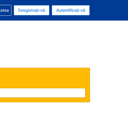
vire la rezervarea dvs.
tatea
Înregistrați-vă
Autentificați-vă
ar american
e Română