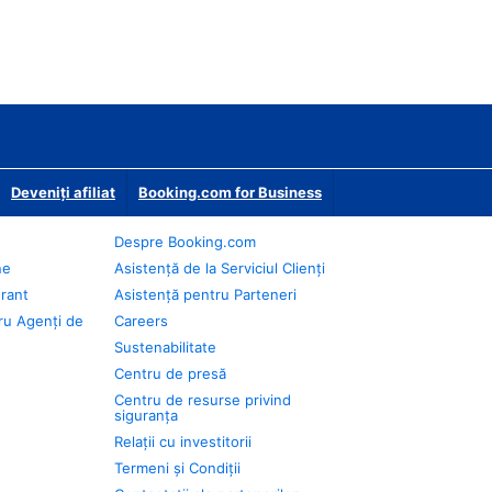
Deveniţi afiliat
Booking.com for Business
Despre Booking.com
ne
Asistență de la Serviciul Clienți
urant
Asistență pentru Parteneri
ru Agenți de
Careers
Sustenabilitate
Centru de presă
Centru de resurse privind
siguranța
Relații cu investitorii
Termeni și Condiții