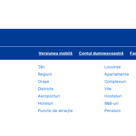
Versiunea mobilă
Contul dumneavoastră
Fac
Ţări
Locuințe
Regiuni
Apartamente
Oraşe
Complexuri
Districte
Vile
Aeroporturi
Hosteluri
Hoteluri
B&B-uri
Puncte de atracţie
Pensiuni