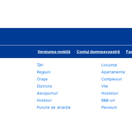
Versiunea mobilă
Contul dumneavoastră
Fac
Ţări
Locuințe
Regiuni
Apartamente
Oraşe
Complexuri
Districte
Vile
Aeroporturi
Hosteluri
Hoteluri
B&B-uri
Puncte de atracţie
Pensiuni