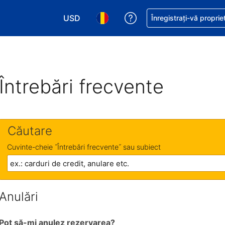
USD
Primiți asistență cu pri
Înregistrați-vă proprie
Alegeţi moneda. Moneda actuală este Dol
Alegeți limba. Limba actuală est
Întrebări frecvente
Căutare
Cuvinte-cheie ˝Întrebări frecvente˝ sau subiect
Anulări
Pot să-mi anulez rezervarea?