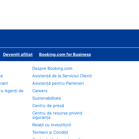
Deveniţi afiliat
Booking.com for Business
Despre Booking.com
ne
Asistență de la Serviciul Clienți
urant
Asistență pentru Parteneri
ru Agenți de
Careers
Sustenabilitate
Centru de presă
Centru de resurse privind
siguranța
Relații cu investitorii
Termeni și Condiții