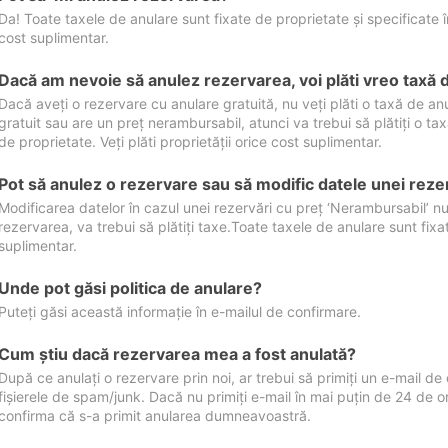
Da! Toate taxele de anulare sunt fixate de proprietate și specificate în 
cost suplimentar.
Dacă am nevoie să anulez rezervarea, voi plăti vreo taxă 
Dacă aveți o rezervare cu anulare gratuită, nu veți plăti o taxă de a
gratuit sau are un preț nerambursabil, atunci va trebui să plătiți o ta
de proprietate. Veți plăti proprietății orice cost suplimentar.
Pot să anulez o rezervare sau să modific datele unei reze
Modificarea datelor în cazul unei rezervări cu preț ‘Nerambursabil’ nu
rezervarea, va trebui să plătiți taxe.Toate taxele de anulare sunt fixate
suplimentar.
Unde pot găsi politica de anulare?
Puteți găsi această informație în e-mailul de confirmare.
Cum ştiu dacă rezervarea mea a fost anulată?
După ce anulați o rezervare prin noi, ar trebui să primiți un e-mail de c
fișierele de spam/junk. Dacă nu primiți e-mail în mai puțin de 24 de 
confirma că s-a primit anularea dumneavoastră.