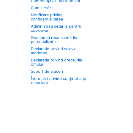
Contestații ale partenerilor
Cum lucrăm
Notificare privind
confidențialitatea
Administrați setările pentru
cookie-uri
Gestionați recomandările
personalizate
Declarație privind sclavia
modernă
Declarație privind drepturile
omului
Suport de afaceri
Îndrumări privind conținutul și
raportare