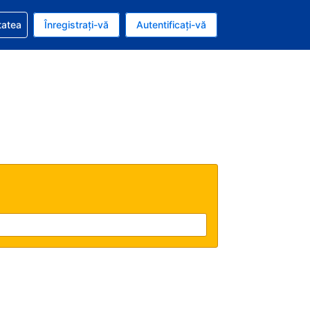
vire la rezervarea dvs.
tatea
Înregistrați-vă
Autentificați-vă
ar american
e Română