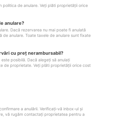
politica de anulare. Veți plăti proprietății orice
de anulare?
nulare. Dacă rezervarea nu mai poate fi anulată
xă de anulare. Toate taxele de anulare sunt fixate
rvări cu preţ nerambursabil?
 este posibilă. Dacă alegeți să anulați
 de proprietate. Veți plăti proprietății orice cost
onfirmare a anulării. Verificați-vă inbox-ul și
ore, vă rugăm contactați proprietatea pentru a