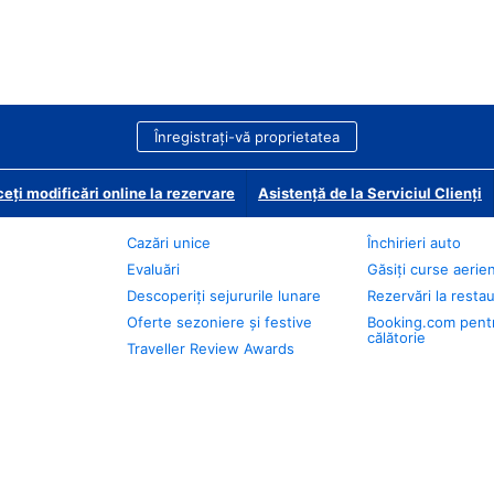
Înregistrați-vă proprietatea
eți modificări online la rezervare
Asistență de la Serviciul Clienți
Cazări unice
Închirieri auto
Evaluări
Găsiți curse aerie
Descoperiți sejururile lunare
Rezervări la resta
Oferte sezoniere și festive
Booking.com pent
călătorie
Traveller Review Awards