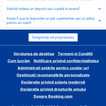
închis
Element
Solicită hotelul un depozit sau o plată în avans?
închis
Element
Poate fi pus la dispoziție un pat suplimentar sau un pătuț
închis
pentru un copil?
Înregistrați-vă proprietatea
Versiunea de desktop
Termeni și Condiții
Cum lucrăm
Notificare privind confidențialitatea
Administrați setările pentru cookie-uri
Gestionați recomandările personalizate
Declarație privind sclavia modernă
Declarație privind drepturile omului
Despre Booking.com