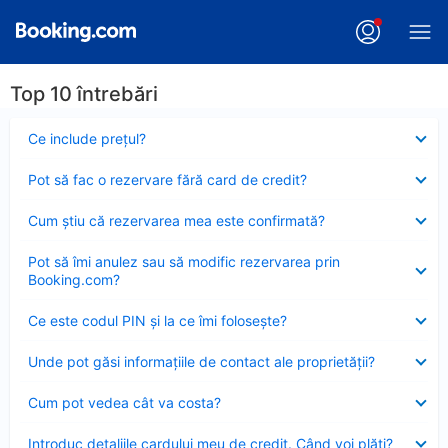
Top 10 întrebări
Element
Ce include preţul?
închis
Element
Pot să fac o rezervare fără card de credit?
închis
Element
Cum ştiu că rezervarea mea este confirmată?
închis
Element
Pot să îmi anulez sau să modific rezervarea prin
închis
Booking.com?
Element
Ce este codul PIN şi la ce îmi foloseşte?
închis
Element
Unde pot găsi informațiile de contact ale proprietății?
închis
Element
Cum pot vedea cât va costa?
închis
Element
Introduc detaliile cardului meu de credit. Când voi plăti?