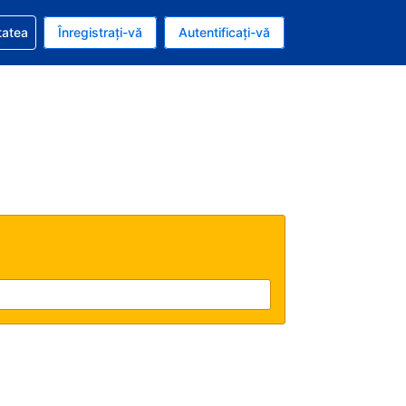
vire la rezervarea dvs.
tatea
Înregistrați-vă
Autentificați-vă
ar american
e Română