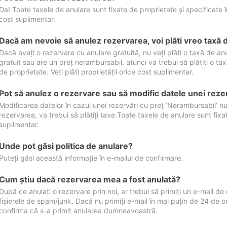
Da! Toate taxele de anulare sunt fixate de proprietate și specificate în 
cost suplimentar.
Dacă am nevoie să anulez rezervarea, voi plăti vreo taxă 
Dacă aveți o rezervare cu anulare gratuită, nu veți plăti o taxă de a
gratuit sau are un preț nerambursabil, atunci va trebui să plătiți o ta
de proprietate. Veți plăti proprietății orice cost suplimentar.
Pot să anulez o rezervare sau să modific datele unei reze
Modificarea datelor în cazul unei rezervări cu preț ‘Nerambursabil’ nu
rezervarea, va trebui să plătiți taxe.Toate taxele de anulare sunt fixate
suplimentar.
Unde pot găsi politica de anulare?
Puteți găsi această informație în e-mailul de confirmare.
Cum ştiu dacă rezervarea mea a fost anulată?
După ce anulați o rezervare prin noi, ar trebui să primiți un e-mail de c
fișierele de spam/junk. Dacă nu primiți e-mail în mai puțin de 24 de 
confirma că s-a primit anularea dumneavoastră.