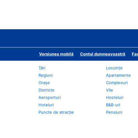
Versiunea mobilă
Contul dumneavoastră
Fac
Ţări
Locuințe
Regiuni
Apartamente
Oraşe
Complexuri
Districte
Vile
Aeroporturi
Hosteluri
Hoteluri
B&B-uri
Puncte de atracţie
Pensiuni