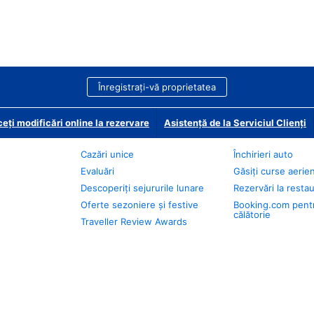
Înregistrați-vă proprietatea
eți modificări online la rezervare
Asistență de la Serviciul Clienți
Cazări unice
Închirieri auto
Evaluări
Găsiți curse aerie
Descoperiți sejururile lunare
Rezervări la resta
Oferte sezoniere și festive
Booking.com pent
călătorie
Traveller Review Awards