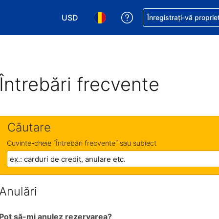
USD
Primiți asistență cu pri
Înregistrați-vă proprie
Alegeţi moneda. Moneda actuală este Dol
Alegeți limba. Limba actuală est
Întrebări frecvente
Căutare
Cuvinte-cheie ˝Întrebări frecvente˝ sau subiect
Anulări
Pot să-mi anulez rezervarea?