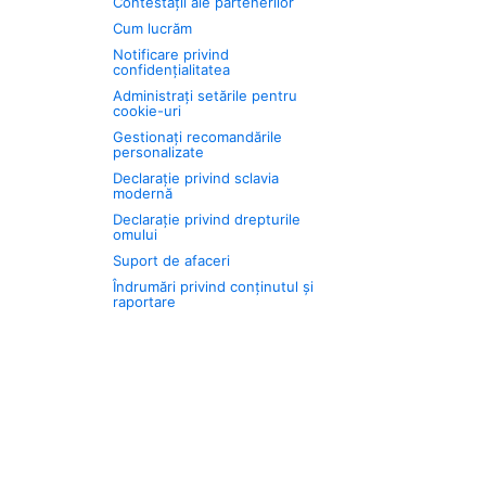
Contestații ale partenerilor
Cum lucrăm
Notificare privind
confidențialitatea
Administrați setările pentru
cookie-uri
Gestionați recomandările
personalizate
Declarație privind sclavia
modernă
Declarație privind drepturile
omului
Suport de afaceri
Îndrumări privind conținutul și
raportare