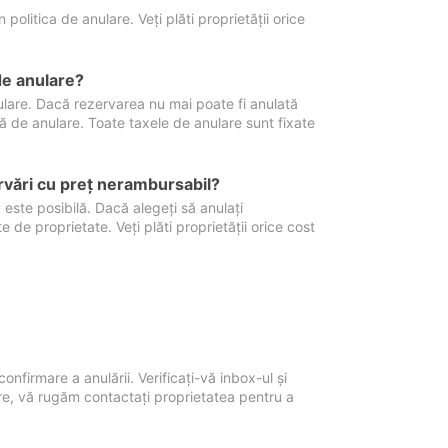
politica de anulare. Veți plăti proprietății orice
de anulare?
nulare. Dacă rezervarea nu mai poate fi anulată
xă de anulare. Toate taxele de anulare sunt fixate
rvări cu preţ nerambursabil?
 este posibilă. Dacă alegeți să anulați
 de proprietate. Veți plăti proprietății orice cost
onfirmare a anulării. Verificați-vă inbox-ul și
ore, vă rugăm contactați proprietatea pentru a