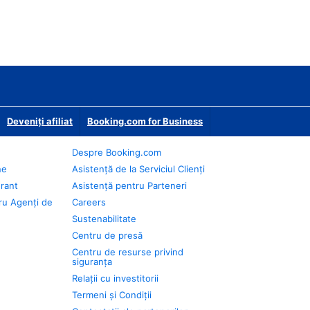
Deveniţi afiliat
Booking.com for Business
Despre Booking.com
ne
Asistență de la Serviciul Clienți
urant
Asistență pentru Parteneri
ru Agenți de
Careers
Sustenabilitate
Centru de presă
Centru de resurse privind
siguranța
Relații cu investitorii
Termeni și Condiții