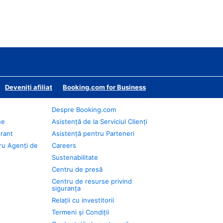
Deveniţi afiliat
Booking.com for Business
Despre Booking.com
ne
Asistență de la Serviciul Clienți
urant
Asistență pentru Parteneri
ru Agenți de
Careers
Sustenabilitate
Centru de presă
Centru de resurse privind
siguranța
Relații cu investitorii
Termeni și Condiții