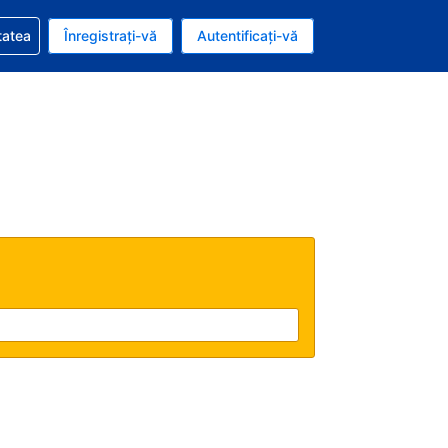
vire la rezervarea dvs.
tatea
Înregistrați-vă
Autentificați-vă
ar american
e Română