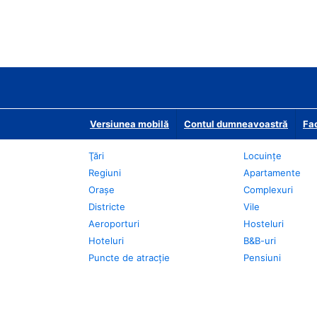
Versiunea mobilă
Contul dumneavoastră
Fac
Ţări
Locuințe
Regiuni
Apartamente
Oraşe
Complexuri
Districte
Vile
Aeroporturi
Hosteluri
Hoteluri
B&B-uri
Puncte de atracţie
Pensiuni