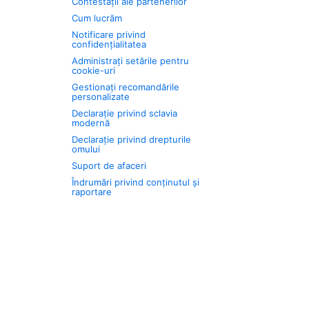
Contestații ale partenerilor
Cum lucrăm
Notificare privind
confidențialitatea
Administrați setările pentru
cookie-uri
Gestionați recomandările
personalizate
Declarație privind sclavia
modernă
Declarație privind drepturile
omului
Suport de afaceri
Îndrumări privind conținutul și
raportare