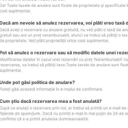
Da! Toate taxele de anulare sunt fixate de proprietate și specificate în 
cost suplimentar.
Dacă am nevoie să anulez rezervarea, voi plăti vreo taxă 
Dacă aveți o rezervare cu anulare gratuită, nu veți plăti o taxă de a
gratuit sau are un preț nerambursabil, atunci va trebui să plătiți o ta
de proprietate. Veți plăti proprietății orice cost suplimentar.
Pot să anulez o rezervare sau să modific datele unei reze
Modificarea datelor în cazul unei rezervări cu preț ‘Nerambursabil’ nu
rezervarea, va trebui să plătiți taxe.Toate taxele de anulare sunt fixate
suplimentar.
Unde pot găsi politica de anulare?
Puteți găsi această informație în e-mailul de confirmare.
Cum ştiu dacă rezervarea mea a fost anulată?
După ce anulați o rezervare prin noi, ar trebui să primiți un e-mail de c
fișierele de spam/junk. Dacă nu primiți e-mail în mai puțin de 24 de 
confirma că s-a primit anularea dumneavoastră.