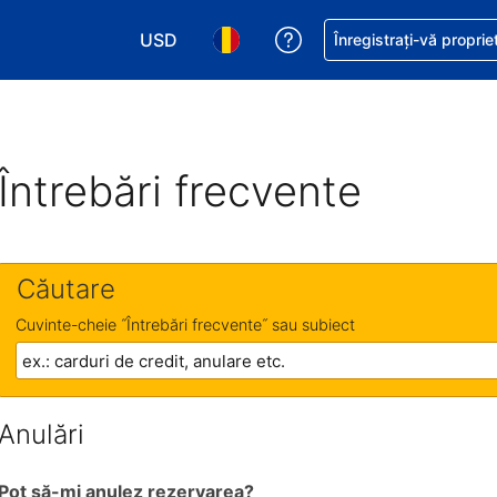
USD
Primiți asistență cu pri
Înregistrați-vă proprie
Alegeţi moneda. Moneda actuală este Dol
Alegeți limba. Limba actuală est
Întrebări frecvente
Căutare
Cuvinte-cheie ˝Întrebări frecvente˝ sau subiect
Anulări
Pot să-mi anulez rezervarea?