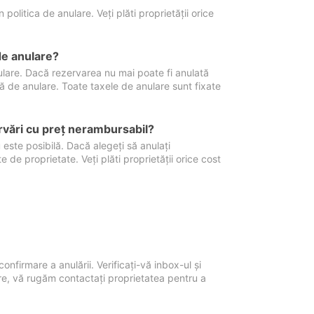
politica de anulare. Veți plăti proprietății orice
de anulare?
nulare. Dacă rezervarea nu mai poate fi anulată
xă de anulare. Toate taxele de anulare sunt fixate
rvări cu preţ nerambursabil?
 este posibilă. Dacă alegeți să anulați
 de proprietate. Veți plăti proprietății orice cost
onfirmare a anulării. Verificați-vă inbox-ul și
ore, vă rugăm contactați proprietatea pentru a