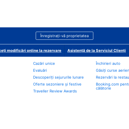
Înregistrați-vă proprietatea
eți modificări online la rezervare
Asistență de la Serviciul Clienți
Cazări unice
Închirieri auto
Evaluări
Găsiți curse aerie
Descoperiți sejururile lunare
Rezervări la resta
Oferte sezoniere și festive
Booking.com pent
călătorie
Traveller Review Awards