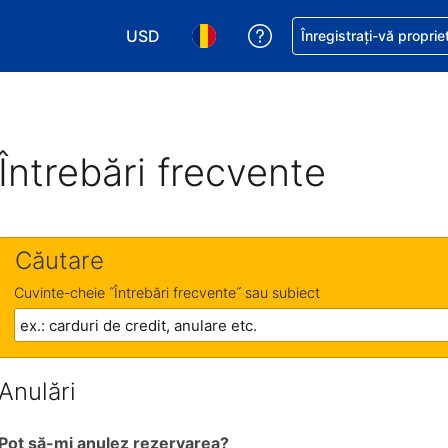
USD
Primiți asistență cu pri
Înregistrați-vă proprie
Alegeţi moneda. Moneda actuală este Dol
Alegeți limba. Limba actuală est
Întrebări frecvente
Căutare
Cuvinte-cheie ˝Întrebări frecvente˝ sau subiect
Anulări
Pot să-mi anulez rezervarea?