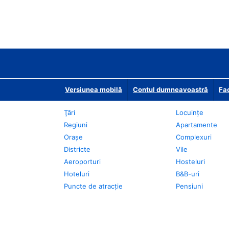
Versiunea mobilă
Contul dumneavoastră
Fac
Ţări
Locuințe
Regiuni
Apartamente
Oraşe
Complexuri
Districte
Vile
Aeroporturi
Hosteluri
Hoteluri
B&B-uri
Puncte de atracţie
Pensiuni