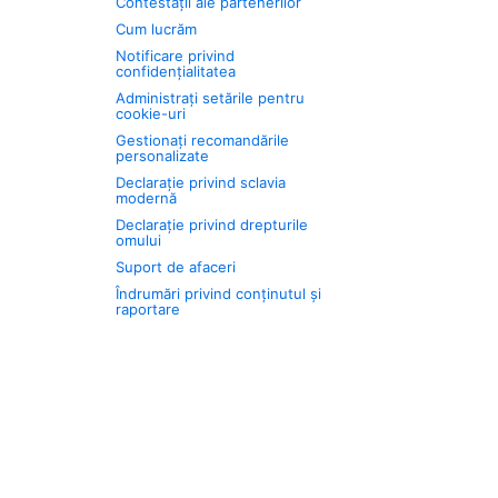
Contestații ale partenerilor
Cum lucrăm
Notificare privind
confidențialitatea
Administrați setările pentru
cookie-uri
Gestionați recomandările
personalizate
Declarație privind sclavia
modernă
Declarație privind drepturile
omului
Suport de afaceri
Îndrumări privind conținutul și
raportare