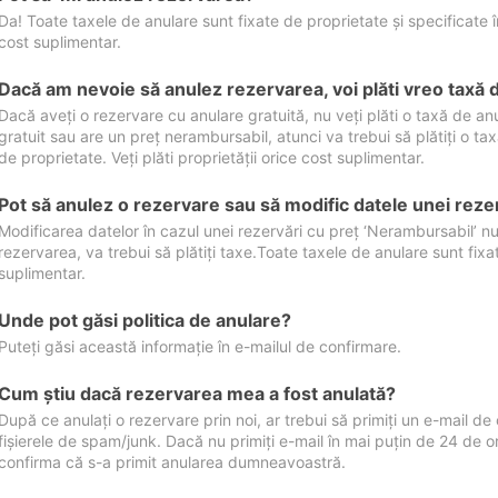
Da! Toate taxele de anulare sunt fixate de proprietate și specificate în 
cost suplimentar.
Dacă am nevoie să anulez rezervarea, voi plăti vreo taxă 
Dacă aveți o rezervare cu anulare gratuită, nu veți plăti o taxă de a
gratuit sau are un preț nerambursabil, atunci va trebui să plătiți o ta
de proprietate. Veți plăti proprietății orice cost suplimentar.
Pot să anulez o rezervare sau să modific datele unei reze
Modificarea datelor în cazul unei rezervări cu preț ‘Nerambursabil’ nu
rezervarea, va trebui să plătiți taxe.Toate taxele de anulare sunt fixate
suplimentar.
Unde pot găsi politica de anulare?
Puteți găsi această informație în e-mailul de confirmare.
Cum ştiu dacă rezervarea mea a fost anulată?
După ce anulați o rezervare prin noi, ar trebui să primiți un e-mail de c
fișierele de spam/junk. Dacă nu primiți e-mail în mai puțin de 24 de 
confirma că s-a primit anularea dumneavoastră.