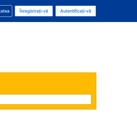
vire la rezervarea dvs.
tatea
Înregistrați-vă
Autentificați-vă
ar american
e Română