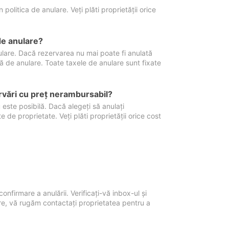
politica de anulare. Veți plăti proprietății orice
de anulare?
nulare. Dacă rezervarea nu mai poate fi anulată
xă de anulare. Toate taxele de anulare sunt fixate
rvări cu preţ nerambursabil?
 este posibilă. Dacă alegeți să anulați
 de proprietate. Veți plăti proprietății orice cost
onfirmare a anulării. Verificați-vă inbox-ul și
ore, vă rugăm contactați proprietatea pentru a