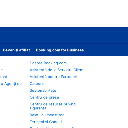
Deveniţi afiliat
Booking.com for Business
Despre Booking.com
ne
Asistență de la Serviciul Clienți
urant
Asistență pentru Parteneri
ru Agenți de
Careers
Sustenabilitate
Centru de presă
Centru de resurse privind
siguranța
Relații cu investitorii
Termeni și Condiții