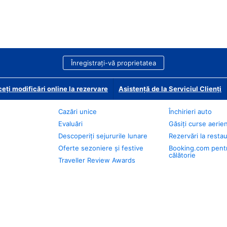
Înregistrați-vă proprietatea
eți modificări online la rezervare
Asistență de la Serviciul Clienți
Cazări unice
Închirieri auto
Evaluări
Găsiți curse aerie
Descoperiți sejururile lunare
Rezervări la resta
Oferte sezoniere și festive
Booking.com pent
călătorie
Traveller Review Awards