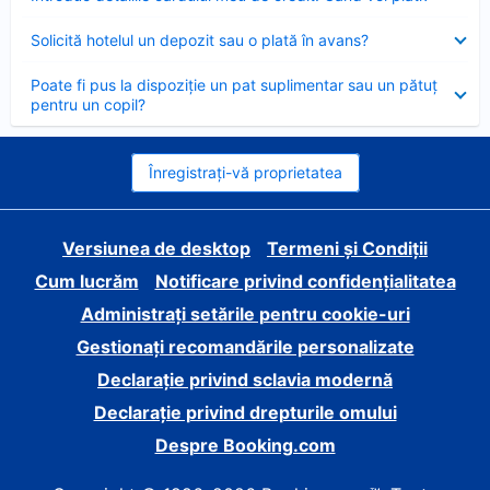
închis
Element
Solicită hotelul un depozit sau o plată în avans?
închis
Element
Poate fi pus la dispoziție un pat suplimentar sau un pătuț
închis
pentru un copil?
Înregistrați-vă proprietatea
Versiunea de desktop
Termeni și Condiții
Cum lucrăm
Notificare privind confidențialitatea
Administrați setările pentru cookie-uri
Gestionați recomandările personalizate
Declarație privind sclavia modernă
Declarație privind drepturile omului
Despre Booking.com