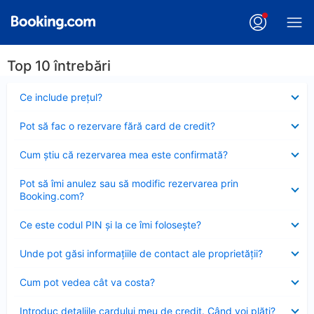
Top 10 întrebări
Element
Ce include preţul?
închis
Element
Pot să fac o rezervare fără card de credit?
închis
Element
Cum ştiu că rezervarea mea este confirmată?
închis
Element
Pot să îmi anulez sau să modific rezervarea prin
închis
Booking.com?
Element
Ce este codul PIN şi la ce îmi foloseşte?
închis
Element
Unde pot găsi informațiile de contact ale proprietății?
închis
Element
Cum pot vedea cât va costa?
închis
Element
Introduc detaliile cardului meu de credit. Când voi plăti?