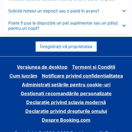
închis
Element
Solicită hotelul un depozit sau o plată în avans?
închis
Element
Poate fi pus la dispoziție un pat suplimentar sau un pătuț
închis
pentru un copil?
Înregistrați-vă proprietatea
Versiunea de desktop
Termeni și Condiții
Cum lucrăm
Notificare privind confidențialitatea
Administrați setările pentru cookie-uri
Gestionați recomandările personalizate
Declarație privind sclavia modernă
Declarație privind drepturile omului
Despre Booking.com