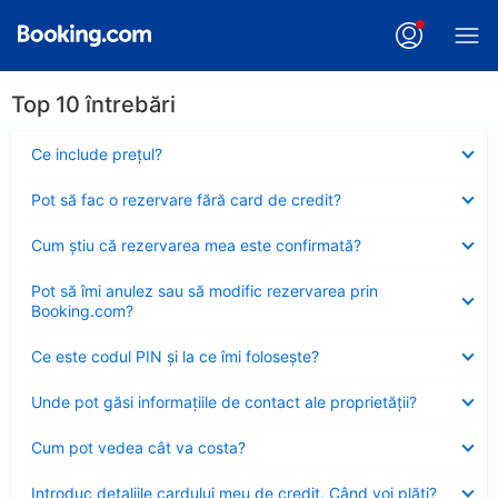
Top 10 întrebări
Element
Ce include preţul?
închis
Element
Pot să fac o rezervare fără card de credit?
închis
Element
Cum ştiu că rezervarea mea este confirmată?
închis
Element
Pot să îmi anulez sau să modific rezervarea prin
închis
Booking.com?
Element
Ce este codul PIN şi la ce îmi foloseşte?
închis
Element
Unde pot găsi informațiile de contact ale proprietății?
închis
Element
Cum pot vedea cât va costa?
închis
Element
Introduc detaliile cardului meu de credit. Când voi plăti?