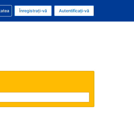
vire la rezervarea dvs.
tatea
Înregistrați-vă
Autentificați-vă
u nou românesc
e Română