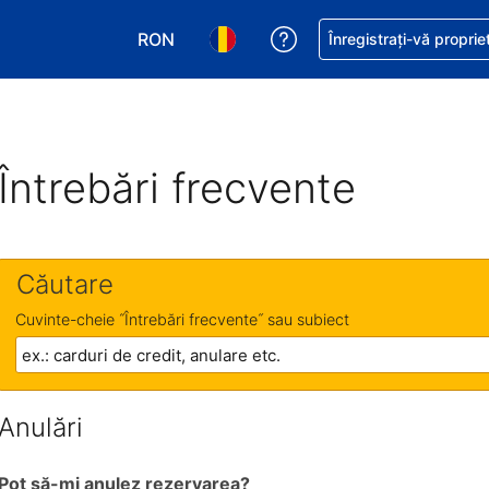
RON
Primiți asistență cu pri
Înregistrați-vă proprie
Alegeţi moneda. Moneda actuală este Le
Alegeți limba. Limba actuală est
Întrebări frecvente
Căutare
Cuvinte-cheie ˝Întrebări frecvente˝ sau subiect
Anulări
Pot să-mi anulez rezervarea?