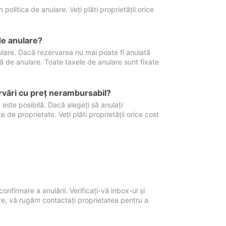
politica de anulare. Veți plăti proprietății orice
de anulare?
nulare. Dacă rezervarea nu mai poate fi anulată
xă de anulare. Toate taxele de anulare sunt fixate
rvări cu preţ nerambursabil?
 este posibilă. Dacă alegeți să anulați
 de proprietate. Veți plăti proprietății orice cost
onfirmare a anulării. Verificați-vă inbox-ul și
ore, vă rugăm contactați proprietatea pentru a