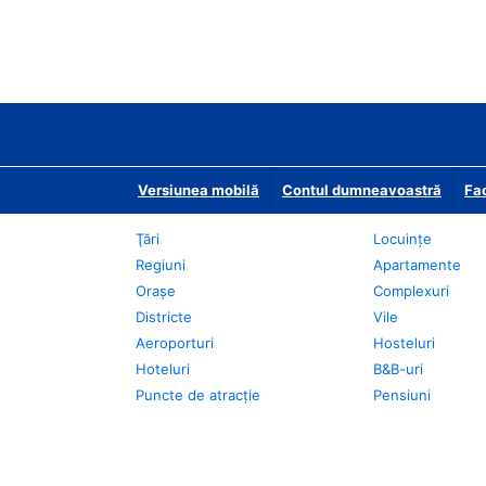
Versiunea mobilă
Contul dumneavoastră
Fac
Ţări
Locuințe
Regiuni
Apartamente
Oraşe
Complexuri
Districte
Vile
Aeroporturi
Hosteluri
Hoteluri
B&B-uri
Puncte de atracţie
Pensiuni