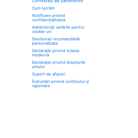
Contestații ale partenerilor
Cum lucrăm
Notificare privind
confidențialitatea
Administrați setările pentru
cookie-uri
Gestionați recomandările
personalizate
Declarație privind sclavia
modernă
Declarație privind drepturile
omului
Suport de afaceri
Îndrumări privind conținutul și
raportare