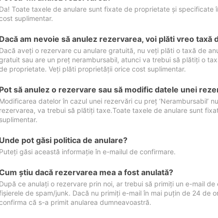
Da! Toate taxele de anulare sunt fixate de proprietate și specificate în 
cost suplimentar.
Dacă am nevoie să anulez rezervarea, voi plăti vreo taxă 
Dacă aveți o rezervare cu anulare gratuită, nu veți plăti o taxă de a
gratuit sau are un preț nerambursabil, atunci va trebui să plătiți o ta
de proprietate. Veți plăti proprietății orice cost suplimentar.
Pot să anulez o rezervare sau să modific datele unei reze
Modificarea datelor în cazul unei rezervări cu preț ‘Nerambursabil’ nu
rezervarea, va trebui să plătiți taxe.Toate taxele de anulare sunt fixate
suplimentar.
Unde pot găsi politica de anulare?
Puteți găsi această informație în e-mailul de confirmare.
Cum ştiu dacă rezervarea mea a fost anulată?
După ce anulați o rezervare prin noi, ar trebui să primiți un e-mail de c
fișierele de spam/junk. Dacă nu primiți e-mail în mai puțin de 24 de 
confirma că s-a primit anularea dumneavoastră.