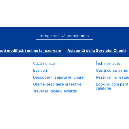
Înregistrați-vă proprietatea
eți modificări online la rezervare
Asistență de la Serviciul Clienți
Cazări unice
Închirieri auto
Evaluări
Găsiți curse aerie
Descoperiți sejururile lunare
Rezervări la resta
Oferte sezoniere și festive
Booking.com pent
călătorie
Traveller Review Awards