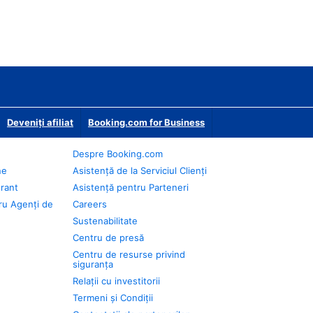
Deveniţi afiliat
Booking.com for Business
Despre Booking.com
ne
Asistență de la Serviciul Clienți
urant
Asistență pentru Parteneri
ru Agenți de
Careers
Sustenabilitate
Centru de presă
Centru de resurse privind
siguranța
Relații cu investitorii
Termeni și Condiții