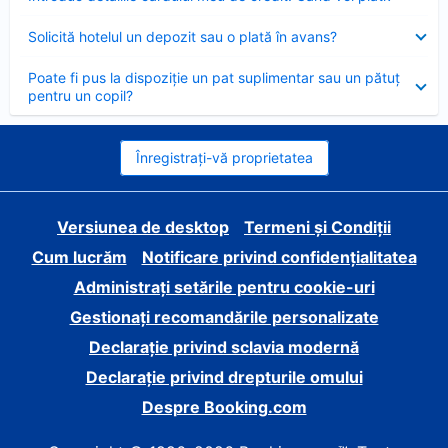
închis
Element
Solicită hotelul un depozit sau o plată în avans?
închis
Element
Poate fi pus la dispoziție un pat suplimentar sau un pătuț
închis
pentru un copil?
Înregistrați-vă proprietatea
Versiunea de desktop
Termeni și Condiții
Cum lucrăm
Notificare privind confidențialitatea
Administrați setările pentru cookie-uri
Gestionați recomandările personalizate
Declarație privind sclavia modernă
Declarație privind drepturile omului
Despre Booking.com