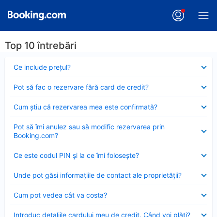
Top 10 întrebări
Element
Ce include preţul?
închis
Element
Pot să fac o rezervare fără card de credit?
închis
Element
Cum ştiu că rezervarea mea este confirmată?
închis
Element
Pot să îmi anulez sau să modific rezervarea prin
închis
Booking.com?
Element
Ce este codul PIN şi la ce îmi foloseşte?
închis
Element
Unde pot găsi informațiile de contact ale proprietății?
închis
Element
Cum pot vedea cât va costa?
închis
Element
Introduc detaliile cardului meu de credit. Când voi plăti?