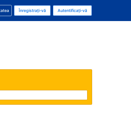
vire la rezervarea dvs.
tatea
Înregistrați-vă
Autentificați-vă
ar american
e Română