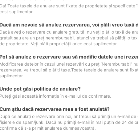
Da! Toate taxele de anulare sunt fixate de proprietate și specificate în 
cost suplimentar.
Dacă am nevoie să anulez rezervarea, voi plăti vreo taxă 
Dacă aveți o rezervare cu anulare gratuită, nu veți plăti o taxă de a
gratuit sau are un preț nerambursabil, atunci va trebui să plătiți o ta
de proprietate. Veți plăti proprietății orice cost suplimentar.
Pot să anulez o rezervare sau să modific datele unei reze
Modificarea datelor în cazul unei rezervări cu preț ‘Nerambursabil’ nu
rezervarea, va trebui să plătiți taxe.Toate taxele de anulare sunt fixate
suplimentar.
Unde pot găsi politica de anulare?
Puteți găsi această informație în e-mailul de confirmare.
Cum ştiu dacă rezervarea mea a fost anulată?
După ce anulați o rezervare prin noi, ar trebui să primiți un e-mail de c
fișierele de spam/junk. Dacă nu primiți e-mail în mai puțin de 24 de 
confirma că s-a primit anularea dumneavoastră.