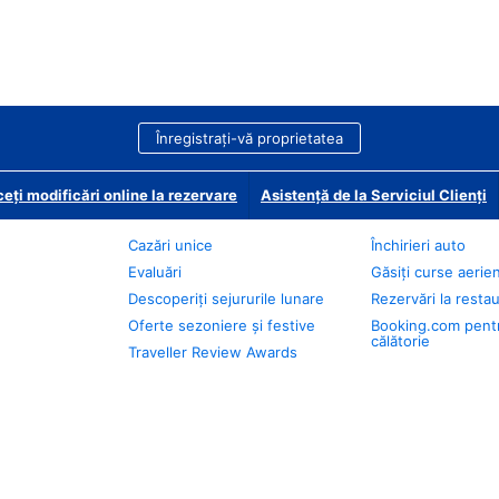
Înregistrați-vă proprietatea
eți modificări online la rezervare
Asistență de la Serviciul Clienți
Cazări unice
Închirieri auto
Evaluări
Găsiți curse aerie
Descoperiți sejururile lunare
Rezervări la resta
Oferte sezoniere și festive
Booking.com pent
călătorie
Traveller Review Awards