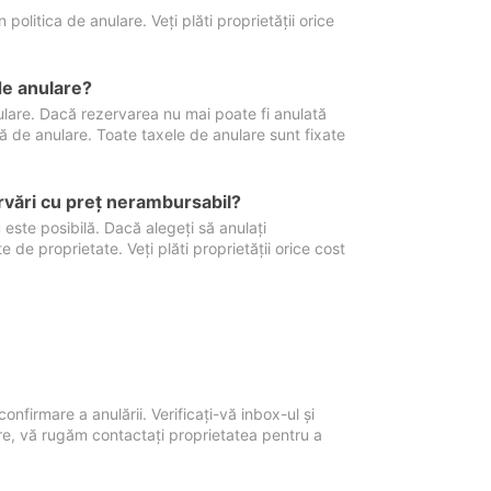
politica de anulare. Veți plăti proprietății orice
de anulare?
nulare. Dacă rezervarea nu mai poate fi anulată
xă de anulare. Toate taxele de anulare sunt fixate
rvări cu preţ nerambursabil?
 este posibilă. Dacă alegeți să anulați
 de proprietate. Veți plăti proprietății orice cost
onfirmare a anulării. Verificați-vă inbox-ul și
ore, vă rugăm contactați proprietatea pentru a