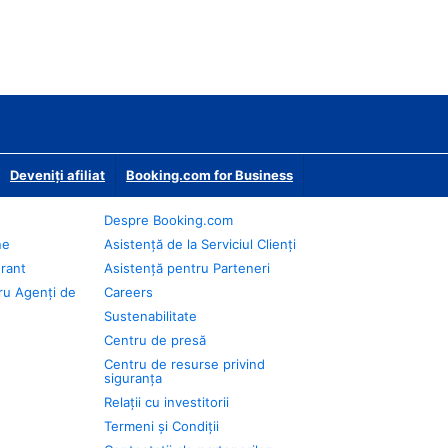
Deveniţi afiliat
Booking.com for Business
Despre Booking.com
ne
Asistență de la Serviciul Clienți
urant
Asistență pentru Parteneri
ru Agenți de
Careers
Sustenabilitate
Centru de presă
Centru de resurse privind
siguranța
Relații cu investitorii
Termeni și Condiții