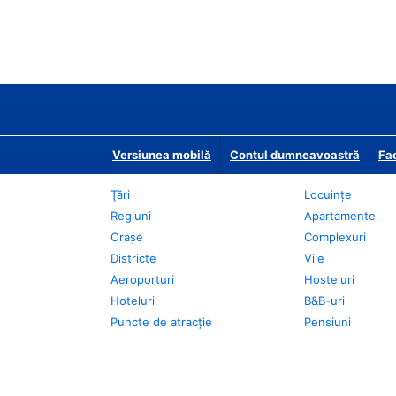
Versiunea mobilă
Contul dumneavoastră
Fac
Ţări
Locuințe
Regiuni
Apartamente
Oraşe
Complexuri
Districte
Vile
Aeroporturi
Hosteluri
Hoteluri
B&B-uri
Puncte de atracţie
Pensiuni