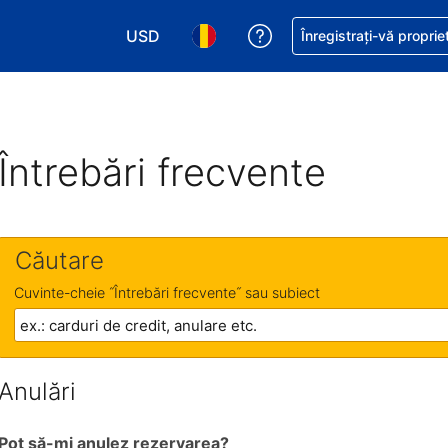
USD
Primiți asistență cu pri
Înregistrați-vă proprie
Alegeţi moneda. Moneda actuală este Dol
Alegeți limba. Limba actuală est
Întrebări frecvente
Căutare
Cuvinte-cheie ˝Întrebări frecvente˝ sau subiect
Anulări
Pot să-mi anulez rezervarea?