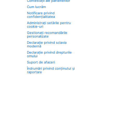
Contestații ale partenerilor
Cum lucrăm
Notificare privind
confidențialitatea
Administrați setările pentru
cookie-uri
Gestionați recomandările
personalizate
Declarație privind sclavia
modernă
Declarație privind drepturile
omului
Suport de afaceri
Îndrumări privind conținutul și
raportare