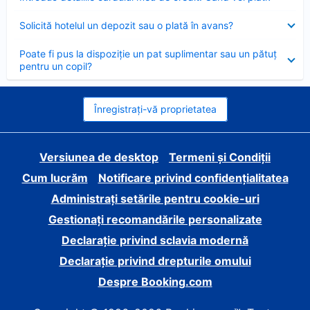
închis
Element
Solicită hotelul un depozit sau o plată în avans?
închis
Element
Poate fi pus la dispoziție un pat suplimentar sau un pătuț
închis
pentru un copil?
Înregistrați-vă proprietatea
Versiunea de desktop
Termeni și Condiții
Cum lucrăm
Notificare privind confidențialitatea
Administrați setările pentru cookie-uri
Gestionați recomandările personalizate
Declarație privind sclavia modernă
Declarație privind drepturile omului
Despre Booking.com