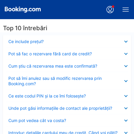
Top 10 întrebări
Element
Ce include preţul?
închis
Element
Pot să fac o rezervare fără card de credit?
închis
Element
Cum ştiu că rezervarea mea este confirmată?
închis
Element
Pot să îmi anulez sau să modific rezervarea prin
închis
Booking.com?
Element
Ce este codul PIN şi la ce îmi foloseşte?
închis
Element
Unde pot găsi informațiile de contact ale proprietății?
închis
Element
Cum pot vedea cât va costa?
închis
Element
Introduc detaliile cardului meu de credit. Când voi plăti?