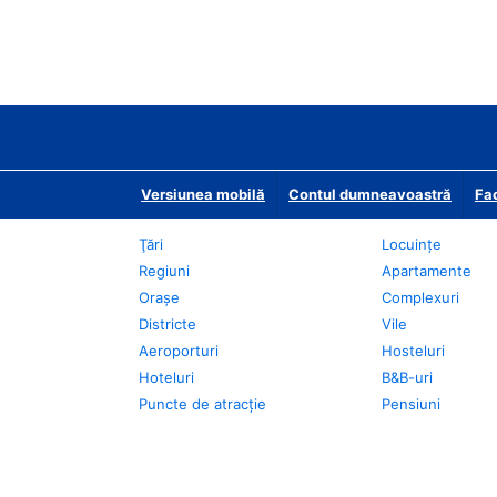
Versiunea mobilă
Contul dumneavoastră
Fac
Ţări
Locuințe
Regiuni
Apartamente
Oraşe
Complexuri
Districte
Vile
Aeroporturi
Hosteluri
Hoteluri
B&B-uri
Puncte de atracţie
Pensiuni