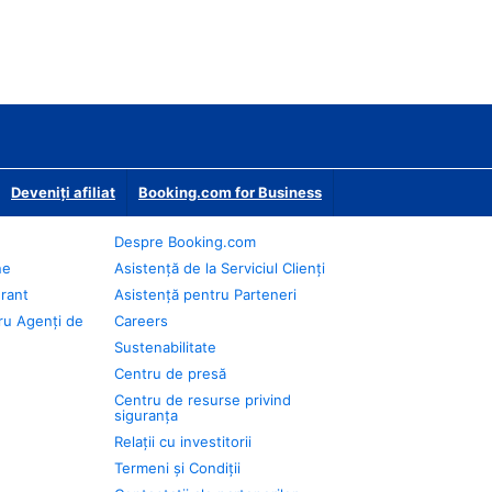
Deveniţi afiliat
Booking.com for Business
Despre Booking.com
ne
Asistență de la Serviciul Clienți
urant
Asistență pentru Parteneri
ru Agenți de
Careers
Sustenabilitate
Centru de presă
Centru de resurse privind
siguranța
Relații cu investitorii
Termeni și Condiții