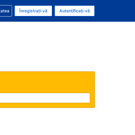
vire la rezervarea dvs.
tatea
Înregistrați-vă
Autentificați-vă
u nou românesc
e Română