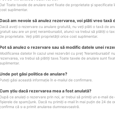
Da! Toate taxele de anulare sunt fixate de proprietate și specificate în 
cost suplimentar.
Dacă am nevoie să anulez rezervarea, voi plăti vreo taxă 
Dacă aveți o rezervare cu anulare gratuită, nu veți plăti o taxă de a
gratuit sau are un preț nerambursabil, atunci va trebui să plătiți o ta
de proprietate. Veți plăti proprietății orice cost suplimentar.
Pot să anulez o rezervare sau să modific datele unei reze
Modificarea datelor în cazul unei rezervări cu preț ‘Nerambursabil’ nu
rezervarea, va trebui să plătiți taxe.Toate taxele de anulare sunt fixate
suplimentar.
Unde pot găsi politica de anulare?
Puteți găsi această informație în e-mailul de confirmare.
Cum ştiu dacă rezervarea mea a fost anulată?
După ce anulați o rezervare prin noi, ar trebui să primiți un e-mail de c
fișierele de spam/junk. Dacă nu primiți e-mail în mai puțin de 24 de 
confirma că s-a primit anularea dumneavoastră.