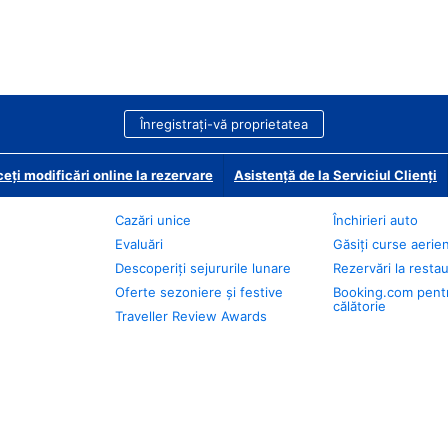
Înregistrați-vă proprietatea
eți modificări online la rezervare
Asistență de la Serviciul Clienți
Cazări unice
Închirieri auto
Evaluări
Găsiți curse aerie
Descoperiți sejururile lunare
Rezervări la resta
Oferte sezoniere și festive
Booking.com pent
călătorie
Traveller Review Awards