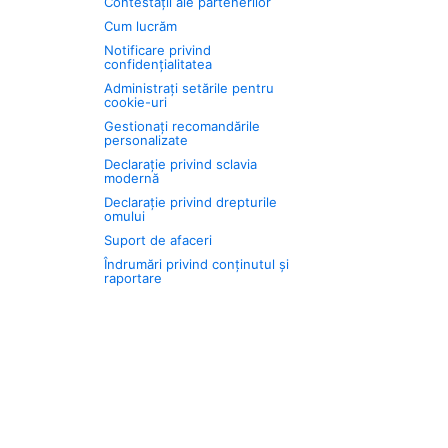
Contestații ale partenerilor
Cum lucrăm
Notificare privind
confidențialitatea
Administrați setările pentru
cookie-uri
Gestionați recomandările
personalizate
Declarație privind sclavia
modernă
Declarație privind drepturile
omului
Suport de afaceri
Îndrumări privind conținutul și
raportare