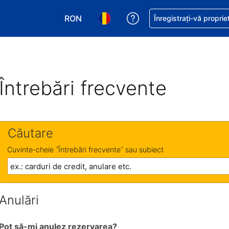
RON
Primiți asistență cu pri
Înregistrați-vă proprie
Alegeţi moneda. Moneda actuală este Le
Alegeți limba. Limba actuală est
Întrebări frecvente
Căutare
Cuvinte-cheie ˝Întrebări frecvente˝ sau subiect
Anulări
Pot să-mi anulez rezervarea?