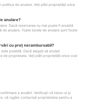
politica de anulare. Veți plăti proprietății orice
de anulare?
nulare. Dacă rezervarea nu mai poate fi anulată
xă de anulare. Toate taxele de anulare sunt fixate
rvări cu preţ nerambursabil?
 este posibilă. Dacă alegeți să anulați
 de proprietate. Veți plăti proprietății orice cost
onfirmare a anulării. Verificați-vă inbox-ul și
ore, vă rugăm contactați proprietatea pentru a