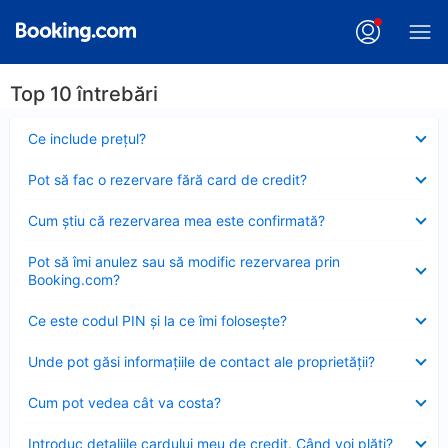
Top 10 întrebări
Element
Ce include preţul?
închis
Element
Pot să fac o rezervare fără card de credit?
închis
Element
Cum ştiu că rezervarea mea este confirmată?
închis
Element
Pot să îmi anulez sau să modific rezervarea prin
închis
Booking.com?
Element
Ce este codul PIN şi la ce îmi foloseşte?
închis
Element
Unde pot găsi informațiile de contact ale proprietății?
închis
Element
Cum pot vedea cât va costa?
închis
Element
Introduc detaliile cardului meu de credit. Când voi plăti?