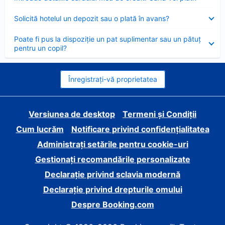
închis
Element
Solicită hotelul un depozit sau o plată în avans?
închis
Element
Poate fi pus la dispoziție un pat suplimentar sau un pătuț
închis
pentru un copil?
Înregistrați-vă proprietatea
Versiunea de desktop
Termeni și Condiții
Cum lucrăm
Notificare privind confidențialitatea
Administrați setările pentru cookie-uri
Gestionați recomandările personalizate
Declarație privind sclavia modernă
Declarație privind drepturile omului
Despre Booking.com