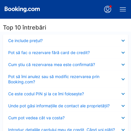
Top 10 întrebări
Element
Ce include preţul?
închis
Element
Pot să fac o rezervare fără card de credit?
închis
Element
Cum ştiu că rezervarea mea este confirmată?
închis
Element
Pot să îmi anulez sau să modific rezervarea prin
închis
Booking.com?
Element
Ce este codul PIN şi la ce îmi foloseşte?
închis
Element
Unde pot găsi informațiile de contact ale proprietății?
închis
Element
Cum pot vedea cât va costa?
închis
Element
Introduc detaliile cardului meu de credit. Când voi plăti?