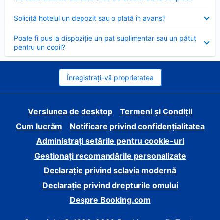
închis
Element
Solicită hotelul un depozit sau o plată în avans?
închis
Element
Poate fi pus la dispoziție un pat suplimentar sau un pătuț
închis
pentru un copil?
Înregistrați-vă proprietatea
Versiunea de desktop
Termeni și Condiții
Cum lucrăm
Notificare privind confidențialitatea
Administrați setările pentru cookie-uri
Gestionați recomandările personalizate
Declarație privind sclavia modernă
Declarație privind drepturile omului
Despre Booking.com