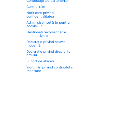
Contestații ale partenerilor
Cum lucrăm
Notificare privind
confidențialitatea
Administrați setările pentru
cookie-uri
Gestionați recomandările
personalizate
Declarație privind sclavia
modernă
Declarație privind drepturile
omului
Suport de afaceri
Îndrumări privind conținutul și
raportare