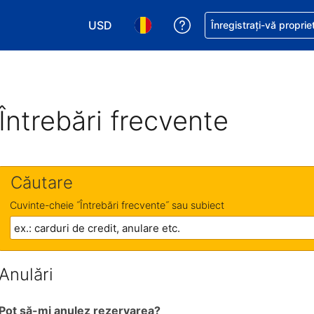
USD
Primiți asistență cu pri
Înregistrați-vă proprie
Alegeţi moneda. Moneda actuală este Dol
Alegeți limba. Limba actuală est
Întrebări frecvente
Căutare
Cuvinte-cheie ˝Întrebări frecvente˝ sau subiect
Anulări
Pot să-mi anulez rezervarea?