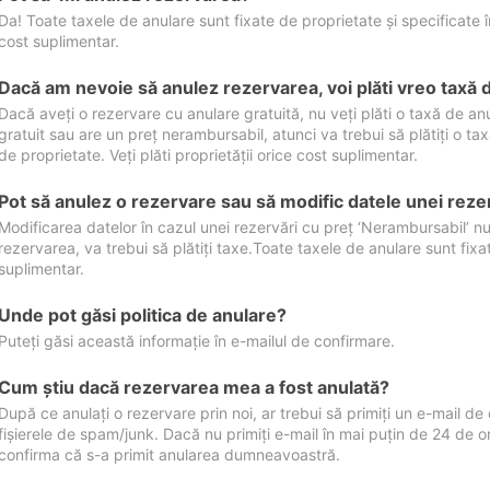
Da! Toate taxele de anulare sunt fixate de proprietate și specificate în 
cost suplimentar.
Dacă am nevoie să anulez rezervarea, voi plăti vreo taxă 
Dacă aveți o rezervare cu anulare gratuită, nu veți plăti o taxă de a
gratuit sau are un preț nerambursabil, atunci va trebui să plătiți o ta
de proprietate. Veți plăti proprietății orice cost suplimentar.
Pot să anulez o rezervare sau să modific datele unei reze
Modificarea datelor în cazul unei rezervări cu preț ‘Nerambursabil’ nu
rezervarea, va trebui să plătiți taxe.Toate taxele de anulare sunt fixate
suplimentar.
Unde pot găsi politica de anulare?
Puteți găsi această informație în e-mailul de confirmare.
Cum ştiu dacă rezervarea mea a fost anulată?
După ce anulați o rezervare prin noi, ar trebui să primiți un e-mail de c
fișierele de spam/junk. Dacă nu primiți e-mail în mai puțin de 24 de 
confirma că s-a primit anularea dumneavoastră.