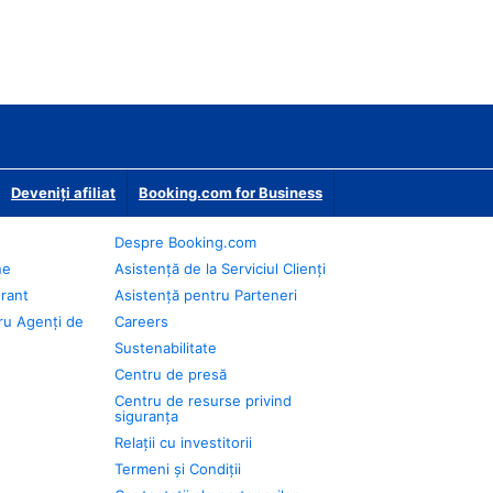
Deveniţi afiliat
Booking.com for Business
Despre Booking.com
ne
Asistență de la Serviciul Clienți
urant
Asistență pentru Parteneri
ru Agenți de
Careers
Sustenabilitate
Centru de presă
Centru de resurse privind
siguranța
Relații cu investitorii
Termeni și Condiții