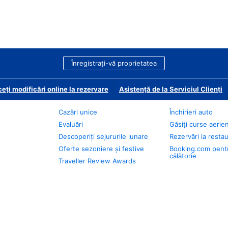
Înregistrați-vă proprietatea
eți modificări online la rezervare
Asistență de la Serviciul Clienți
Cazări unice
Închirieri auto
Evaluări
Găsiți curse aerie
Descoperiți sejururile lunare
Rezervări la resta
Oferte sezoniere și festive
Booking.com pent
călătorie
Traveller Review Awards