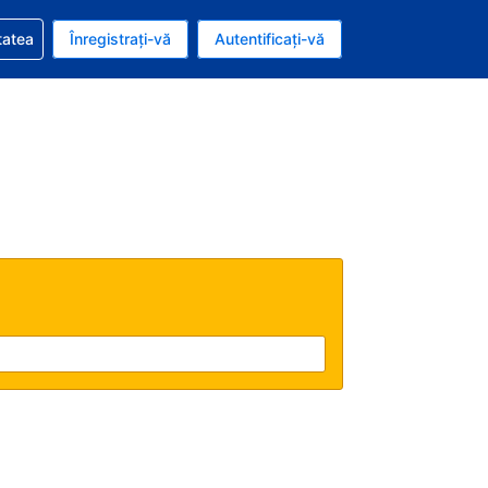
vire la rezervarea dvs.
tatea
Înregistrați-vă
Autentificați-vă
ar american
e Română