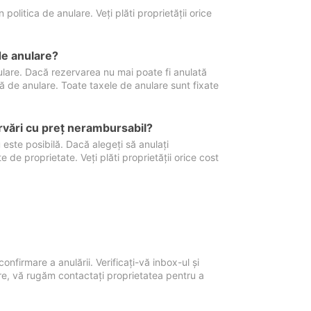
politica de anulare. Veți plăti proprietății orice
de anulare?
nulare. Dacă rezervarea nu mai poate fi anulată
xă de anulare. Toate taxele de anulare sunt fixate
rvări cu preţ nerambursabil?
 este posibilă. Dacă alegeți să anulați
 de proprietate. Veți plăti proprietății orice cost
onfirmare a anulării. Verificați-vă inbox-ul și
ore, vă rugăm contactați proprietatea pentru a