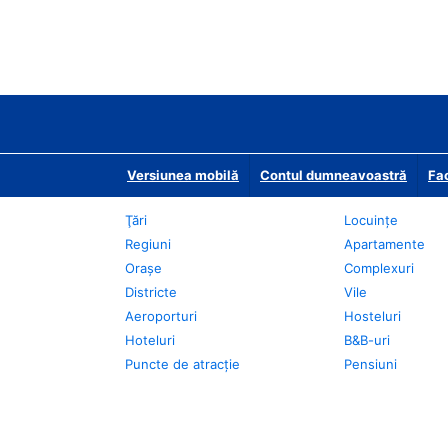
Versiunea mobilă
Contul dumneavoastră
Fac
Ţări
Locuințe
Regiuni
Apartamente
Oraşe
Complexuri
Districte
Vile
Aeroporturi
Hosteluri
Hoteluri
B&B-uri
Puncte de atracţie
Pensiuni