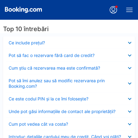
Top 10 întrebări
Element
Ce include preţul?
închis
Element
Pot să fac o rezervare fără card de credit?
închis
Element
Cum ştiu că rezervarea mea este confirmată?
închis
Element
Pot să îmi anulez sau să modific rezervarea prin
închis
Booking.com?
Element
Ce este codul PIN şi la ce îmi foloseşte?
închis
Element
Unde pot găsi informațiile de contact ale proprietății?
închis
Element
Cum pot vedea cât va costa?
închis
Element
Introduc detaliile cardului meu de credit. Când voi plăti?