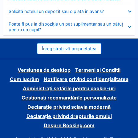
închis
Element
Solicită hotelul un depozit sau o plată în avans?
închis
Element
Poate fi pus la dispoziție un pat suplimentar sau un pătuț
închis
pentru un copil?
Înregistrați-vă proprietatea
Versiunea de desktop
Termeni și Condiții
Cum lucrăm
Notificare privind confidențialitatea
Administrați setările pentru cookie-uri
Gestionați recomandările personalizate
Declarație privind sclavia modernă
Declarație privind drepturile omului
Despre Booking.com