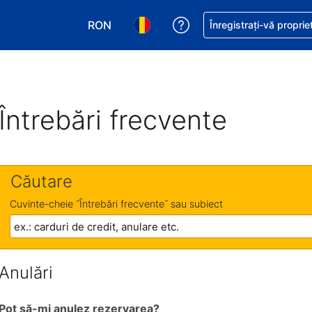
RON
Primiți asistență cu pri
Înregistrați-vă proprie
Alegeţi moneda. Moneda actuală este Le
Alegeți limba. Limba actuală est
Întrebări frecvente
Căutare
Cuvinte-cheie ˝Întrebări frecvente˝ sau subiect
Anulări
Pot să-mi anulez rezervarea?