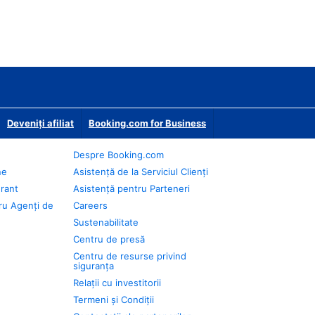
Deveniţi afiliat
Booking.com for Business
Despre Booking.com
ne
Asistență de la Serviciul Clienți
urant
Asistență pentru Parteneri
ru Agenți de
Careers
Sustenabilitate
Centru de presă
Centru de resurse privind
siguranța
Relații cu investitorii
Termeni și Condiții