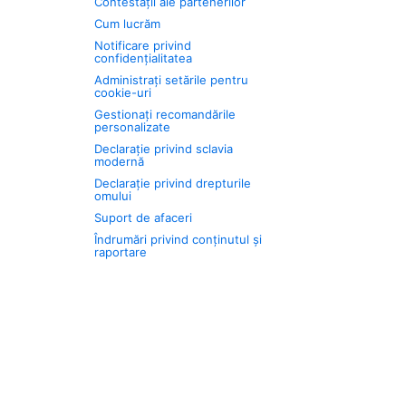
Contestații ale partenerilor
Cum lucrăm
Notificare privind
confidențialitatea
Administrați setările pentru
cookie-uri
Gestionați recomandările
personalizate
Declarație privind sclavia
modernă
Declarație privind drepturile
omului
Suport de afaceri
Îndrumări privind conținutul și
raportare