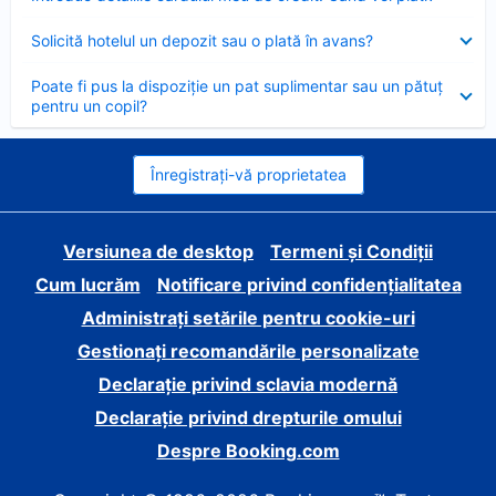
închis
Element
Solicită hotelul un depozit sau o plată în avans?
închis
Element
Poate fi pus la dispoziție un pat suplimentar sau un pătuț
închis
pentru un copil?
Înregistrați-vă proprietatea
Versiunea de desktop
Termeni și Condiții
Cum lucrăm
Notificare privind confidențialitatea
Administrați setările pentru cookie-uri
Gestionați recomandările personalizate
Declarație privind sclavia modernă
Declarație privind drepturile omului
Despre Booking.com