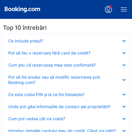
Top 10 întrebări
Element
Ce include preţul?
închis
Element
Pot să fac o rezervare fără card de credit?
închis
Element
Cum ştiu că rezervarea mea este confirmată?
închis
Element
Pot să îmi anulez sau să modific rezervarea prin
închis
Booking.com?
Element
Ce este codul PIN şi la ce îmi foloseşte?
închis
Element
Unde pot găsi informațiile de contact ale proprietății?
închis
Element
Cum pot vedea cât va costa?
închis
Element
Introduc detaliile cardului meu de credit. Când voi plăti?