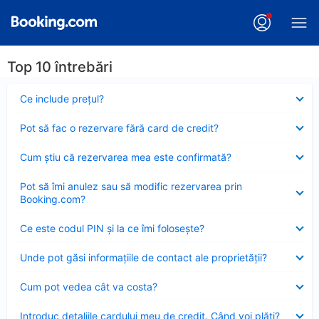
Top 10 întrebări
Element
Ce include preţul?
închis
Element
Pot să fac o rezervare fără card de credit?
închis
Element
Cum ştiu că rezervarea mea este confirmată?
închis
Element
Pot să îmi anulez sau să modific rezervarea prin
închis
Booking.com?
Element
Ce este codul PIN şi la ce îmi foloseşte?
închis
Element
Unde pot găsi informațiile de contact ale proprietății?
închis
Element
Cum pot vedea cât va costa?
închis
Element
Introduc detaliile cardului meu de credit. Când voi plăti?