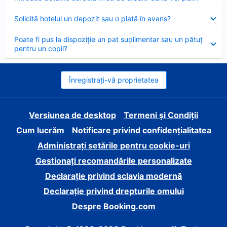
închis
Element
Solicită hotelul un depozit sau o plată în avans?
închis
Element
Poate fi pus la dispoziție un pat suplimentar sau un pătuț
închis
pentru un copil?
Înregistrați-vă proprietatea
Versiunea de desktop
Termeni și Condiții
Cum lucrăm
Notificare privind confidențialitatea
Administrați setările pentru cookie-uri
Gestionați recomandările personalizate
Declarație privind sclavia modernă
Declarație privind drepturile omului
Despre Booking.com