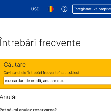
USD
Primiți asistență cu pri
Înregistrați-vă proprie
Alegeţi moneda. Moneda actuală este Dol
Alegeți limba. Limba actuală est
Întrebări frecvente
Căutare
Cuvinte-cheie ˝Întrebări frecvente˝ sau subiect
Anulări
Pot să-mi anulez rezervarea?