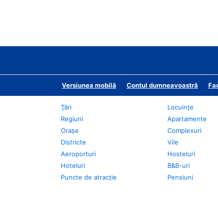
Versiunea mobilă
Contul dumneavoastră
Fac
Ţări
Locuințe
Regiuni
Apartamente
Oraşe
Complexuri
Districte
Vile
Aeroporturi
Hosteluri
Hoteluri
B&B-uri
Puncte de atracţie
Pensiuni