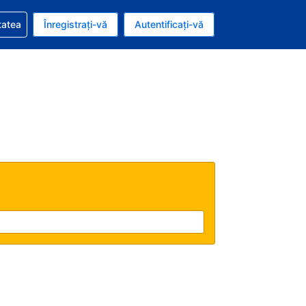
vire la rezervarea dvs.
tatea
Înregistrați-vă
Autentificați-vă
ar american
e Română