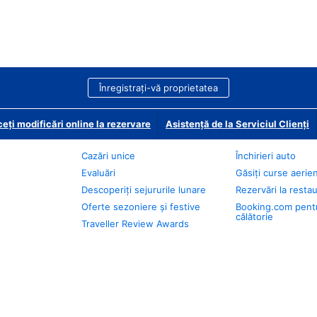
Înregistrați-vă proprietatea
eți modificări online la rezervare
Asistență de la Serviciul Clienți
Cazări unice
Închirieri auto
Evaluări
Găsiți curse aerie
Descoperiți sejururile lunare
Rezervări la resta
Oferte sezoniere și festive
Booking.com pent
călătorie
Traveller Review Awards