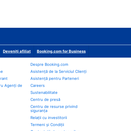
Deveniţi afiliat
Booking.com for Business
Despre Booking.com
ne
Asistență de la Serviciul Clienți
urant
Asistență pentru Parteneri
ru Agenți de
Careers
Sustenabilitate
Centru de presă
Centru de resurse privind
siguranța
Relații cu investitorii
Termeni și Condiții