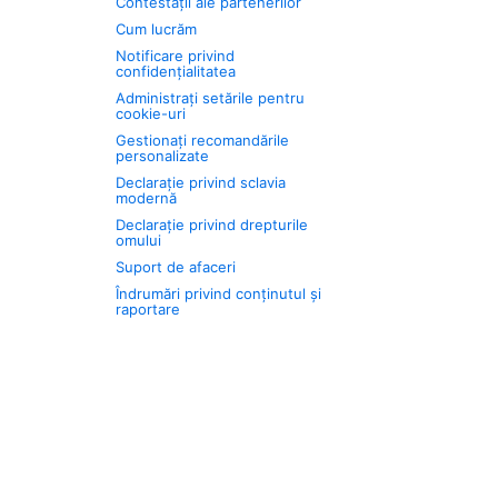
Contestații ale partenerilor
Cum lucrăm
Notificare privind
confidențialitatea
Administrați setările pentru
cookie-uri
Gestionați recomandările
personalizate
Declarație privind sclavia
modernă
Declarație privind drepturile
omului
Suport de afaceri
Îndrumări privind conținutul și
raportare