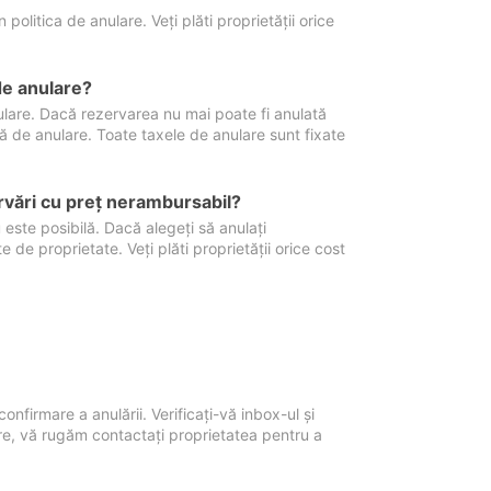
politica de anulare. Veți plăti proprietății orice
de anulare?
nulare. Dacă rezervarea nu mai poate fi anulată
xă de anulare. Toate taxele de anulare sunt fixate
rvări cu preţ nerambursabil?
 este posibilă. Dacă alegeți să anulați
 de proprietate. Veți plăti proprietății orice cost
onfirmare a anulării. Verificați-vă inbox-ul și
ore, vă rugăm contactați proprietatea pentru a