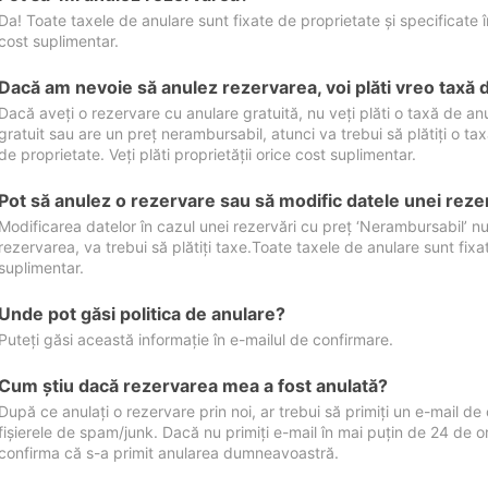
Da! Toate taxele de anulare sunt fixate de proprietate și specificate în 
cost suplimentar.
Dacă am nevoie să anulez rezervarea, voi plăti vreo taxă 
Dacă aveți o rezervare cu anulare gratuită, nu veți plăti o taxă de a
gratuit sau are un preț nerambursabil, atunci va trebui să plătiți o ta
de proprietate. Veți plăti proprietății orice cost suplimentar.
Pot să anulez o rezervare sau să modific datele unei reze
Modificarea datelor în cazul unei rezervări cu preț ‘Nerambursabil’ nu
rezervarea, va trebui să plătiți taxe.Toate taxele de anulare sunt fixate
suplimentar.
Unde pot găsi politica de anulare?
Puteți găsi această informație în e-mailul de confirmare.
Cum ştiu dacă rezervarea mea a fost anulată?
După ce anulați o rezervare prin noi, ar trebui să primiți un e-mail de c
fișierele de spam/junk. Dacă nu primiți e-mail în mai puțin de 24 de 
confirma că s-a primit anularea dumneavoastră.