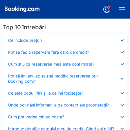
Top 10 întrebări
Element
Ce include preţul?
închis
Element
Pot să fac o rezervare fără card de credit?
închis
Element
Cum ştiu că rezervarea mea este confirmată?
închis
Element
Pot să îmi anulez sau să modific rezervarea prin
închis
Booking.com?
Element
Ce este codul PIN şi la ce îmi foloseşte?
închis
Element
Unde pot găsi informațiile de contact ale proprietății?
închis
Element
Cum pot vedea cât va costa?
închis
Element
Introduc detaliile cardului meu de credit. Când voi plăti?