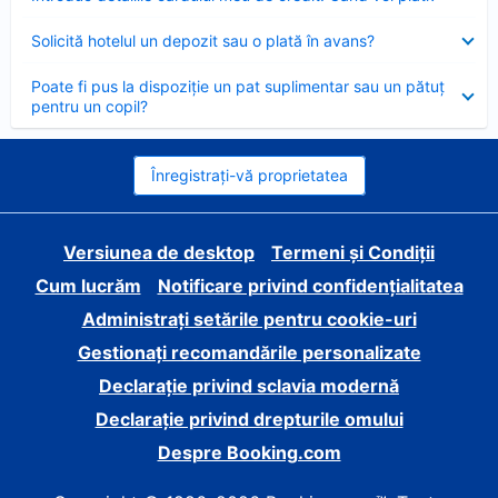
închis
Element
Solicită hotelul un depozit sau o plată în avans?
închis
Element
Poate fi pus la dispoziție un pat suplimentar sau un pătuț
închis
pentru un copil?
Înregistrați-vă proprietatea
Versiunea de desktop
Termeni și Condiții
Cum lucrăm
Notificare privind confidențialitatea
Administrați setările pentru cookie-uri
Gestionați recomandările personalizate
Declarație privind sclavia modernă
Declarație privind drepturile omului
Despre Booking.com