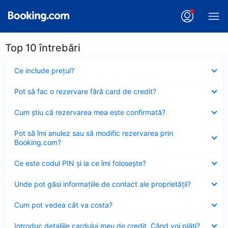
Top 10 întrebări
Element
Ce include preţul?
închis
Element
Pot să fac o rezervare fără card de credit?
închis
Element
Cum ştiu că rezervarea mea este confirmată?
închis
Element
Pot să îmi anulez sau să modific rezervarea prin
închis
Booking.com?
Element
Ce este codul PIN şi la ce îmi foloseşte?
închis
Element
Unde pot găsi informațiile de contact ale proprietății?
închis
Element
Cum pot vedea cât va costa?
închis
Element
Introduc detaliile cardului meu de credit. Când voi plăti?