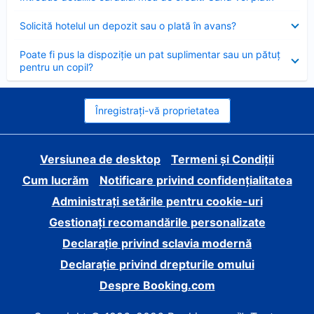
închis
Element
Solicită hotelul un depozit sau o plată în avans?
închis
Element
Poate fi pus la dispoziție un pat suplimentar sau un pătuț
închis
pentru un copil?
Înregistrați-vă proprietatea
Versiunea de desktop
Termeni și Condiții
Cum lucrăm
Notificare privind confidențialitatea
Administrați setările pentru cookie-uri
Gestionați recomandările personalizate
Declarație privind sclavia modernă
Declarație privind drepturile omului
Despre Booking.com