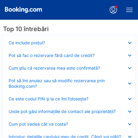
Top 10 întrebări
Element
Ce include preţul?
închis
Element
Pot să fac o rezervare fără card de credit?
închis
Element
Cum ştiu că rezervarea mea este confirmată?
închis
Element
Pot să îmi anulez sau să modific rezervarea prin
închis
Booking.com?
Element
Ce este codul PIN şi la ce îmi foloseşte?
închis
Element
Unde pot găsi informațiile de contact ale proprietății?
închis
Element
Cum pot vedea cât va costa?
închis
Element
Introduc detaliile cardului meu de credit. Când voi plăti?