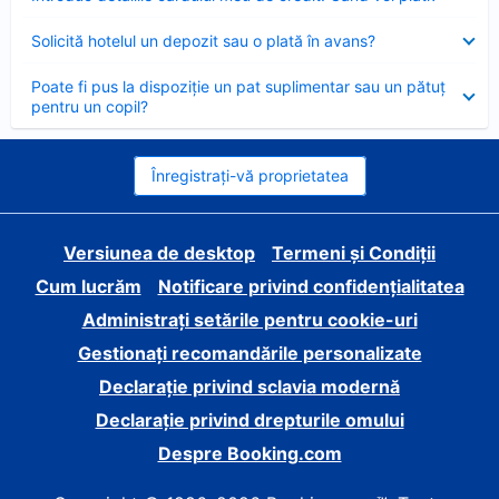
închis
Element
Solicită hotelul un depozit sau o plată în avans?
închis
Element
Poate fi pus la dispoziție un pat suplimentar sau un pătuț
închis
pentru un copil?
Înregistrați-vă proprietatea
Versiunea de desktop
Termeni și Condiții
Cum lucrăm
Notificare privind confidențialitatea
Administrați setările pentru cookie-uri
Gestionați recomandările personalizate
Declarație privind sclavia modernă
Declarație privind drepturile omului
Despre Booking.com