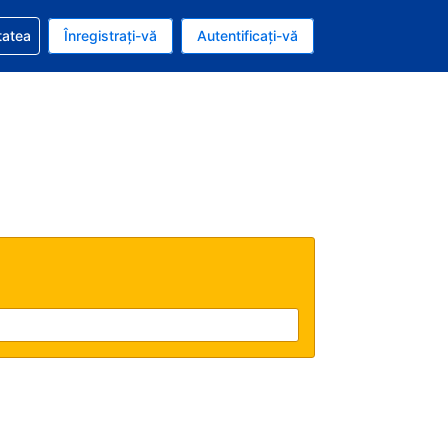
vire la rezervarea dvs.
tatea
Înregistrați-vă
Autentificați-vă
u nou românesc
e Română