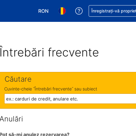
RON
Primiți asistență cu pri
Înregistrați-vă proprie
Alegeţi moneda. Moneda actuală este Le
Alegeți limba. Limba actuală est
Întrebări frecvente
Căutare
Cuvinte-cheie ˝Întrebări frecvente˝ sau subiect
Anulări
Pot să-mi anulez rezervarea?