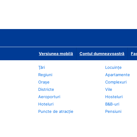
Versiunea mobilă
Contul dumneavoastră
Fac
Ţări
Locuințe
Regiuni
Apartamente
Oraşe
Complexuri
Districte
Vile
Aeroporturi
Hosteluri
Hoteluri
B&B-uri
Puncte de atracţie
Pensiuni