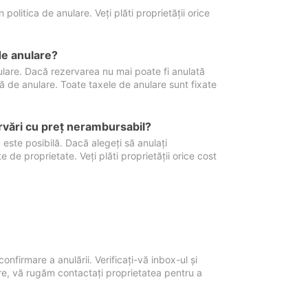
politica de anulare. Veți plăti proprietății orice
de anulare?
nulare. Dacă rezervarea nu mai poate fi anulată
xă de anulare. Toate taxele de anulare sunt fixate
rvări cu preţ nerambursabil?
 este posibilă. Dacă alegeți să anulați
 de proprietate. Veți plăti proprietății orice cost
onfirmare a anulării. Verificați-vă inbox-ul și
ore, vă rugăm contactați proprietatea pentru a