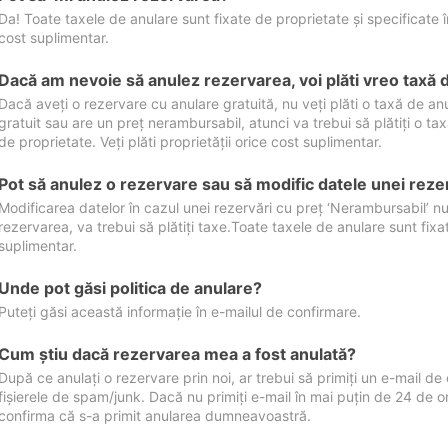
Da! Toate taxele de anulare sunt fixate de proprietate și specificate în 
cost suplimentar.
Dacă am nevoie să anulez rezervarea, voi plăti vreo taxă 
Dacă aveți o rezervare cu anulare gratuită, nu veți plăti o taxă de a
gratuit sau are un preț nerambursabil, atunci va trebui să plătiți o ta
de proprietate. Veți plăti proprietății orice cost suplimentar.
Pot să anulez o rezervare sau să modific datele unei reze
Modificarea datelor în cazul unei rezervări cu preț ‘Nerambursabil’ nu
rezervarea, va trebui să plătiți taxe.Toate taxele de anulare sunt fixate
suplimentar.
Unde pot găsi politica de anulare?
Puteți găsi această informație în e-mailul de confirmare.
Cum ştiu dacă rezervarea mea a fost anulată?
După ce anulați o rezervare prin noi, ar trebui să primiți un e-mail de c
fișierele de spam/junk. Dacă nu primiți e-mail în mai puțin de 24 de 
confirma că s-a primit anularea dumneavoastră.