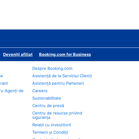
Deveniţi afiliat
Booking.com for Business
Despre Booking.com
ne
Asistență de la Serviciul Clienți
urant
Asistență pentru Parteneri
ru Agenți de
Careers
Sustenabilitate
Centru de presă
Centru de resurse privind
siguranța
Relații cu investitorii
Termeni și Condiții