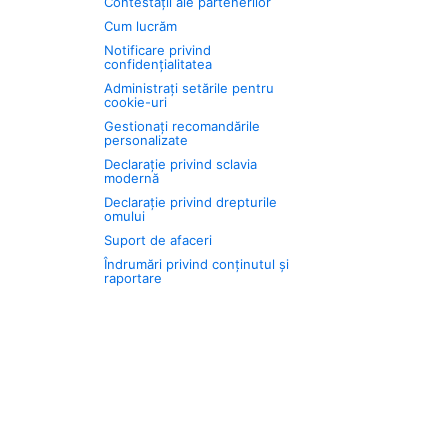
Contestații ale partenerilor
Cum lucrăm
Notificare privind
confidențialitatea
Administrați setările pentru
cookie-uri
Gestionați recomandările
personalizate
Declarație privind sclavia
modernă
Declarație privind drepturile
omului
Suport de afaceri
Îndrumări privind conținutul și
raportare