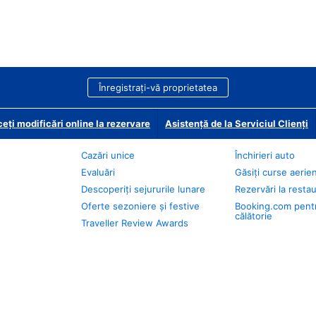
Înregistrați-vă proprietatea
eți modificări online la rezervare
Asistență de la Serviciul Clienți
Cazări unice
Închirieri auto
Evaluări
Găsiți curse aerie
Descoperiți sejururile lunare
Rezervări la resta
Oferte sezoniere și festive
Booking.com pent
călătorie
Traveller Review Awards