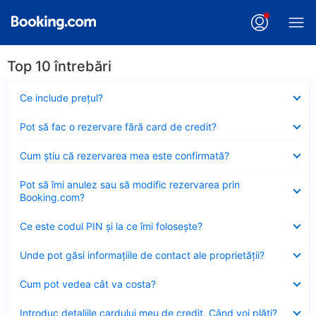
Top 10 întrebări
Element
Ce include preţul?
închis
Element
Pot să fac o rezervare fără card de credit?
închis
Element
Cum ştiu că rezervarea mea este confirmată?
închis
Element
Pot să îmi anulez sau să modific rezervarea prin
închis
Booking.com?
Element
Ce este codul PIN şi la ce îmi foloseşte?
închis
Element
Unde pot găsi informațiile de contact ale proprietății?
închis
Element
Cum pot vedea cât va costa?
închis
Element
Introduc detaliile cardului meu de credit. Când voi plăti?