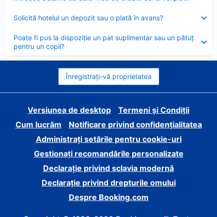
închis
Element
Solicită hotelul un depozit sau o plată în avans?
închis
Element
Poate fi pus la dispoziție un pat suplimentar sau un pătuț
închis
pentru un copil?
Înregistrați-vă proprietatea
Versiunea de desktop
Termeni și Condiții
Cum lucrăm
Notificare privind confidențialitatea
Administrați setările pentru cookie-uri
Gestionați recomandările personalizate
Declarație privind sclavia modernă
Declarație privind drepturile omului
Despre Booking.com