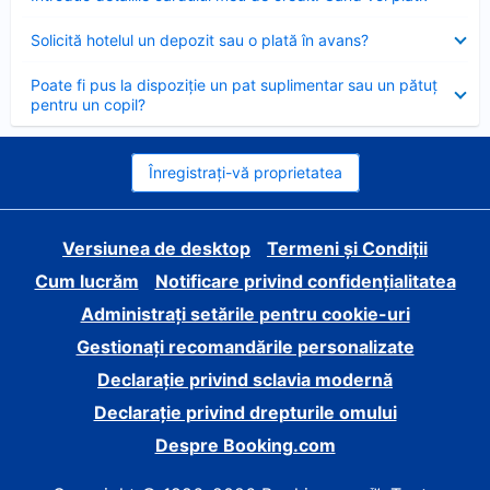
închis
Element
Solicită hotelul un depozit sau o plată în avans?
închis
Element
Poate fi pus la dispoziție un pat suplimentar sau un pătuț
închis
pentru un copil?
Înregistrați-vă proprietatea
Versiunea de desktop
Termeni și Condiții
Cum lucrăm
Notificare privind confidențialitatea
Administrați setările pentru cookie-uri
Gestionați recomandările personalizate
Declarație privind sclavia modernă
Declarație privind drepturile omului
Despre Booking.com