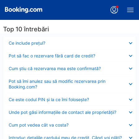
Top 10 întrebări
Element
Ce include preţul?
închis
Element
Pot să fac o rezervare fără card de credit?
închis
Element
Cum ştiu că rezervarea mea este confirmată?
închis
Element
Pot să îmi anulez sau să modific rezervarea prin
închis
Booking.com?
Element
Ce este codul PIN şi la ce îmi foloseşte?
închis
Element
Unde pot găsi informațiile de contact ale proprietății?
închis
Element
Cum pot vedea cât va costa?
închis
Element
Introduc detaliile cardului meu de credit. Când voi plăti?