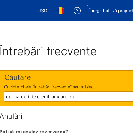
USD
Primiți asistență cu pri
Înregistrați-vă proprie
Alegeţi moneda. Moneda actuală este Dol
Alegeți limba. Limba actuală est
Întrebări frecvente
Căutare
Cuvinte-cheie ˝Întrebări frecvente˝ sau subiect
Anulări
Pot să-mi anulez rezervarea?