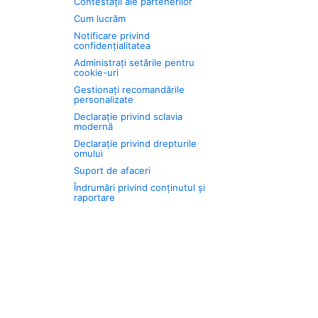
Contestații ale partenerilor
Cum lucrăm
Notificare privind
confidențialitatea
Administrați setările pentru
cookie-uri
Gestionați recomandările
personalizate
Declarație privind sclavia
modernă
Declarație privind drepturile
omului
Suport de afaceri
Îndrumări privind conținutul și
raportare