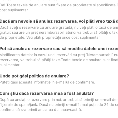
Da! Toate taxele de anulare sunt fixate de proprietate și specificate în 
cost suplimentar.
Dacă am nevoie să anulez rezervarea, voi plăti vreo taxă 
Dacă aveți o rezervare cu anulare gratuită, nu veți plăti o taxă de a
gratuit sau are un preț nerambursabil, atunci va trebui să plătiți o ta
de proprietate. Veți plăti proprietății orice cost suplimentar.
Pot să anulez o rezervare sau să modific datele unei reze
Modificarea datelor în cazul unei rezervări cu preț ‘Nerambursabil’ nu
rezervarea, va trebui să plătiți taxe.Toate taxele de anulare sunt fixate
suplimentar.
Unde pot găsi politica de anulare?
Puteți găsi această informație în e-mailul de confirmare.
Cum ştiu dacă rezervarea mea a fost anulată?
După ce anulați o rezervare prin noi, ar trebui să primiți un e-mail de c
fișierele de spam/junk. Dacă nu primiți e-mail în mai puțin de 24 de 
confirma că s-a primit anularea dumneavoastră.