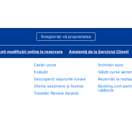
Înregistrați-vă proprietatea
eți modificări online la rezervare
Asistență de la Serviciul Clienți
Cazări unice
Închirieri auto
Evaluări
Găsiți curse aerie
Descoperiți sejururile lunare
Rezervări la resta
Oferte sezoniere și festive
Booking.com pent
călătorie
Traveller Review Awards