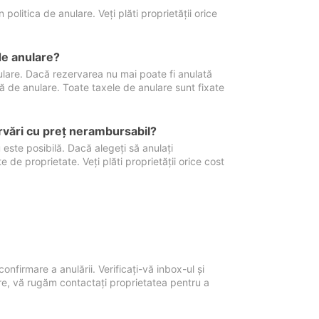
politica de anulare. Veți plăti proprietății orice
de anulare?
nulare. Dacă rezervarea nu mai poate fi anulată
xă de anulare. Toate taxele de anulare sunt fixate
rvări cu preţ nerambursabil?
 este posibilă. Dacă alegeți să anulați
 de proprietate. Veți plăti proprietății orice cost
onfirmare a anulării. Verificați-vă inbox-ul și
ore, vă rugăm contactați proprietatea pentru a