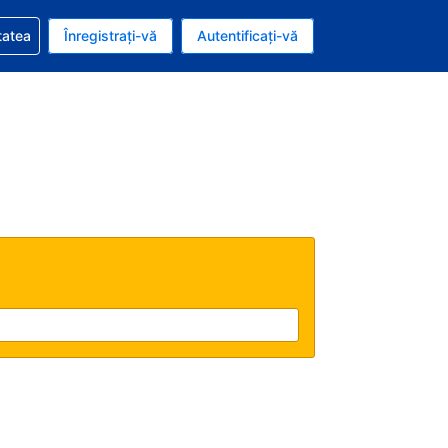
vire la rezervarea dvs.
tatea
Înregistrați-vă
Autentificați-vă
ar american
e Română