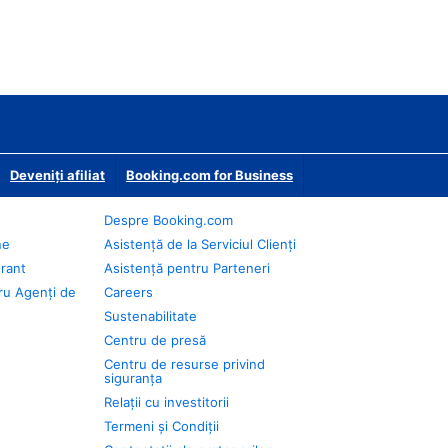
Deveniţi afiliat
Booking.com for Business
Despre Booking.com
ne
Asistență de la Serviciul Clienți
urant
Asistență pentru Parteneri
ru Agenți de
Careers
Sustenabilitate
Centru de presă
Centru de resurse privind
siguranța
Relații cu investitorii
Termeni și Condiții