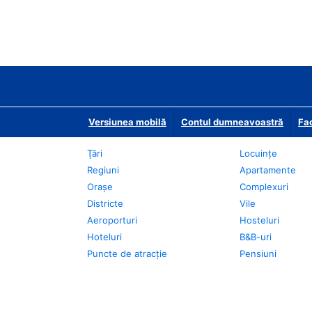
Versiunea mobilă
Contul dumneavoastră
Fac
Ţări
Locuințe
Regiuni
Apartamente
Oraşe
Complexuri
Districte
Vile
Aeroporturi
Hosteluri
Hoteluri
B&B-uri
Puncte de atracţie
Pensiuni