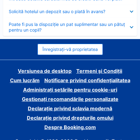
închis
Element
Solicită hotelul un depozit sau o plată în avans?
închis
Element
Poate fi pus la dispoziție un pat suplimentar sau un pătuț
închis
pentru un copil?
Înregistrați-vă proprietatea
Versiunea de desktop
Termeni și Condiții
Cum lucrăm
Notificare privind confidențialitatea
Administrați setările pentru cookie-uri
Gestionați recomandările personalizate
Declarație privind sclavia modernă
Declarație privind drepturile omului
Despre Booking.com