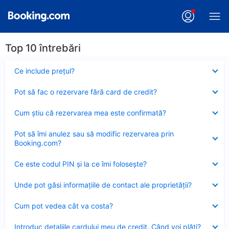
Top 10 întrebări
Element
Ce include preţul?
închis
Element
Pot să fac o rezervare fără card de credit?
închis
Element
Cum ştiu că rezervarea mea este confirmată?
închis
Element
Pot să îmi anulez sau să modific rezervarea prin
închis
Booking.com?
Element
Ce este codul PIN şi la ce îmi foloseşte?
închis
Element
Unde pot găsi informațiile de contact ale proprietății?
închis
Element
Cum pot vedea cât va costa?
închis
Element
Introduc detaliile cardului meu de credit. Când voi plăti?