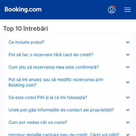
Top 10 întrebări
Element
Ce include preţul?
închis
Element
Pot să fac o rezervare fără card de credit?
închis
Element
Cum ştiu că rezervarea mea este confirmată?
închis
Element
Pot să îmi anulez sau să modific rezervarea prin
închis
Booking.com?
Element
Ce este codul PIN şi la ce îmi foloseşte?
închis
Element
Unde pot găsi informațiile de contact ale proprietății?
închis
Element
Cum pot vedea cât va costa?
închis
Element
Introduc detaliile cardului meu de credit. Când voi plăti?