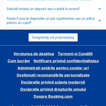
închis
Element
Solicită hotelul un depozit sau o plată în avans?
închis
Element
Poate fi pus la dispoziție un pat suplimentar sau un pătuț
închis
pentru un copil?
Înregistrați-vă proprietatea
Versiunea de desktop
Termeni și Condiții
Cum lucrăm
Notificare privind confidențialitatea
Administrați setările pentru cookie-uri
Gestionați recomandările personalizate
Declarație privind sclavia modernă
Declarație privind drepturile omului
Despre Booking.com