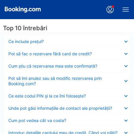
Top 10 întrebări
Element
Ce include preţul?
închis
Element
Pot să fac o rezervare fără card de credit?
închis
Element
Cum ştiu că rezervarea mea este confirmată?
închis
Element
Pot să îmi anulez sau să modific rezervarea prin
închis
Booking.com?
Element
Ce este codul PIN şi la ce îmi foloseşte?
închis
Element
Unde pot găsi informațiile de contact ale proprietății?
închis
Element
Cum pot vedea cât va costa?
închis
Element
Introduc detaliile cardului meu de credit. Când voi plăti?