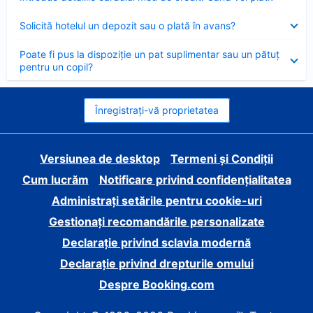
închis
Element
Solicită hotelul un depozit sau o plată în avans?
închis
Element
Poate fi pus la dispoziție un pat suplimentar sau un pătuț
închis
pentru un copil?
Înregistrați-vă proprietatea
Versiunea de desktop
Termeni și Condiții
Cum lucrăm
Notificare privind confidențialitatea
Administrați setările pentru cookie-uri
Gestionați recomandările personalizate
Declarație privind sclavia modernă
Declarație privind drepturile omului
Despre Booking.com