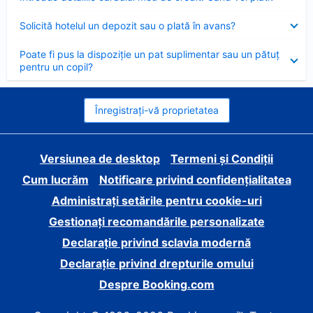
închis
Element
Solicită hotelul un depozit sau o plată în avans?
închis
Element
Poate fi pus la dispoziție un pat suplimentar sau un pătuț
închis
pentru un copil?
Înregistrați-vă proprietatea
Versiunea de desktop
Termeni și Condiții
Cum lucrăm
Notificare privind confidențialitatea
Administrați setările pentru cookie-uri
Gestionați recomandările personalizate
Declarație privind sclavia modernă
Declarație privind drepturile omului
Despre Booking.com