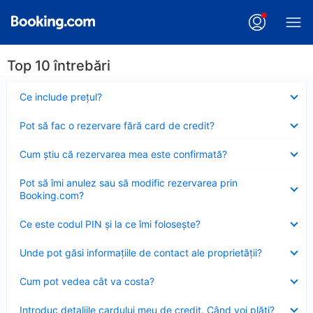
Top 10 întrebări
Element
Ce include preţul?
închis
Element
Pot să fac o rezervare fără card de credit?
închis
Element
Cum ştiu că rezervarea mea este confirmată?
închis
Element
Pot să îmi anulez sau să modific rezervarea prin
închis
Booking.com?
Element
Ce este codul PIN şi la ce îmi foloseşte?
închis
Element
Unde pot găsi informațiile de contact ale proprietății?
închis
Element
Cum pot vedea cât va costa?
închis
Element
Introduc detaliile cardului meu de credit. Când voi plăti?