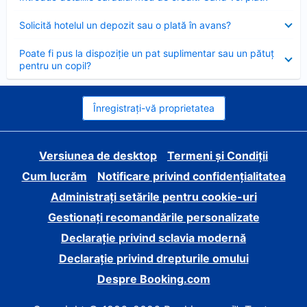
închis
Element
Solicită hotelul un depozit sau o plată în avans?
închis
Element
Poate fi pus la dispoziție un pat suplimentar sau un pătuț
închis
pentru un copil?
Înregistrați-vă proprietatea
Versiunea de desktop
Termeni și Condiții
Cum lucrăm
Notificare privind confidențialitatea
Administrați setările pentru cookie-uri
Gestionați recomandările personalizate
Declarație privind sclavia modernă
Declarație privind drepturile omului
Despre Booking.com