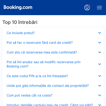
Top 10 întrebări
Element
Ce include preţul?
închis
Element
Pot să fac o rezervare fără card de credit?
închis
Element
Cum ştiu că rezervarea mea este confirmată?
închis
Element
Pot să îmi anulez sau să modific rezervarea prin
închis
Booking.com?
Element
Ce este codul PIN şi la ce îmi foloseşte?
închis
Element
Unde pot găsi informațiile de contact ale proprietății?
închis
Element
Cum pot vedea cât va costa?
închis
Element
Introduc detaliile cardului meu de credit. Când voi plăti?