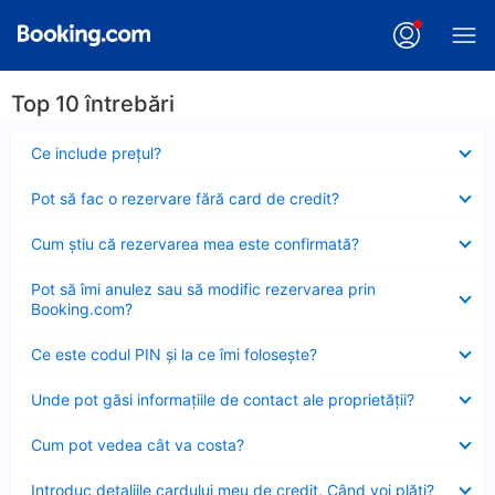
Top 10 întrebări
Element
Ce include preţul?
închis
Element
Pot să fac o rezervare fără card de credit?
închis
Element
Cum ştiu că rezervarea mea este confirmată?
închis
Element
Pot să îmi anulez sau să modific rezervarea prin
închis
Booking.com?
Element
Ce este codul PIN şi la ce îmi foloseşte?
închis
Element
Unde pot găsi informațiile de contact ale proprietății?
închis
Element
Cum pot vedea cât va costa?
închis
Element
Introduc detaliile cardului meu de credit. Când voi plăti?