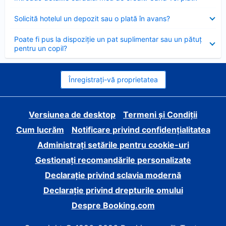
închis
Element
Solicită hotelul un depozit sau o plată în avans?
închis
Element
Poate fi pus la dispoziție un pat suplimentar sau un pătuț
închis
pentru un copil?
Înregistrați-vă proprietatea
Versiunea de desktop
Termeni și Condiții
Cum lucrăm
Notificare privind confidențialitatea
Administrați setările pentru cookie-uri
Gestionați recomandările personalizate
Declarație privind sclavia modernă
Declarație privind drepturile omului
Despre Booking.com