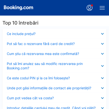
Top 10 întrebări
Element
Ce include preţul?
închis
Element
Pot să fac o rezervare fără card de credit?
închis
Element
Cum ştiu că rezervarea mea este confirmată?
închis
Element
Pot să îmi anulez sau să modific rezervarea prin
închis
Booking.com?
Element
Ce este codul PIN şi la ce îmi foloseşte?
închis
Element
Unde pot găsi informațiile de contact ale proprietății?
închis
Element
Cum pot vedea cât va costa?
închis
Element
Introduc detaliile cardului meu de credit. Când voi plăti?