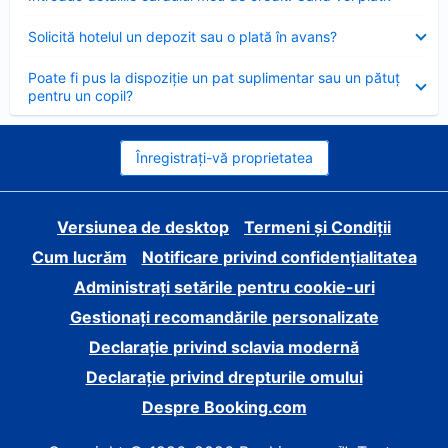
închis
Element
Solicită hotelul un depozit sau o plată în avans?
închis
Element
Poate fi pus la dispoziție un pat suplimentar sau un pătuț
închis
pentru un copil?
Înregistrați-vă proprietatea
Versiunea de desktop
Termeni și Condiții
Cum lucrăm
Notificare privind confidențialitatea
Administrați setările pentru cookie-uri
Gestionați recomandările personalizate
Declarație privind sclavia modernă
Declarație privind drepturile omului
Despre Booking.com