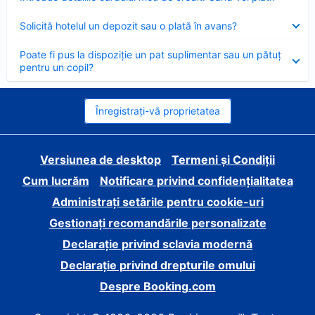
închis
Element
Solicită hotelul un depozit sau o plată în avans?
închis
Element
Poate fi pus la dispoziție un pat suplimentar sau un pătuț
închis
pentru un copil?
Înregistrați-vă proprietatea
Versiunea de desktop
Termeni și Condiții
Cum lucrăm
Notificare privind confidențialitatea
Administrați setările pentru cookie-uri
Gestionați recomandările personalizate
Declarație privind sclavia modernă
Declarație privind drepturile omului
Despre Booking.com