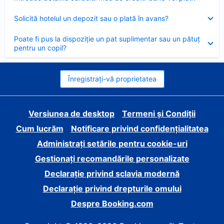
închis
Element
Solicită hotelul un depozit sau o plată în avans?
închis
Element
Poate fi pus la dispoziție un pat suplimentar sau un pătuț
închis
pentru un copil?
Înregistrați-vă proprietatea
Versiunea de desktop
Termeni și Condiții
Cum lucrăm
Notificare privind confidențialitatea
Administrați setările pentru cookie-uri
Gestionați recomandările personalizate
Declarație privind sclavia modernă
Declarație privind drepturile omului
Despre Booking.com