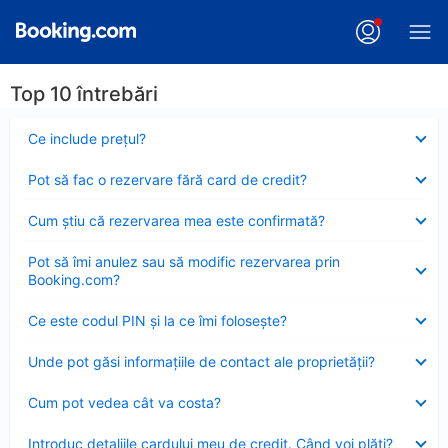
Top 10 întrebări
Element
Ce include preţul?
închis
Element
Pot să fac o rezervare fără card de credit?
închis
Element
Cum ştiu că rezervarea mea este confirmată?
închis
Element
Pot să îmi anulez sau să modific rezervarea prin
închis
Booking.com?
Element
Ce este codul PIN şi la ce îmi foloseşte?
închis
Element
Unde pot găsi informațiile de contact ale proprietății?
închis
Element
Cum pot vedea cât va costa?
închis
Element
Introduc detaliile cardului meu de credit. Când voi plăti?