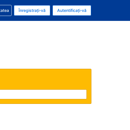
vire la rezervarea dvs.
tatea
Înregistrați-vă
Autentificați-vă
u nou românesc
e Română