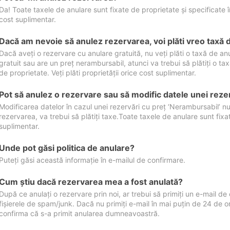
Da! Toate taxele de anulare sunt fixate de proprietate și specificate în 
cost suplimentar.
Dacă am nevoie să anulez rezervarea, voi plăti vreo taxă 
Dacă aveți o rezervare cu anulare gratuită, nu veți plăti o taxă de a
gratuit sau are un preț nerambursabil, atunci va trebui să plătiți o ta
de proprietate. Veți plăti proprietății orice cost suplimentar.
Pot să anulez o rezervare sau să modific datele unei reze
Modificarea datelor în cazul unei rezervări cu preț ‘Nerambursabil’ nu
rezervarea, va trebui să plătiți taxe.Toate taxele de anulare sunt fixate
suplimentar.
Unde pot găsi politica de anulare?
Puteți găsi această informație în e-mailul de confirmare.
Cum ştiu dacă rezervarea mea a fost anulată?
După ce anulați o rezervare prin noi, ar trebui să primiți un e-mail de c
fișierele de spam/junk. Dacă nu primiți e-mail în mai puțin de 24 de 
confirma că s-a primit anularea dumneavoastră.