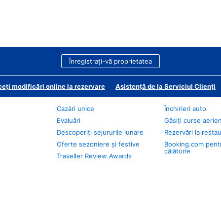
Înregistrați-vă proprietatea
eți modificări online la rezervare
Asistență de la Serviciul Clienți
Cazări unice
Închirieri auto
Evaluări
Găsiți curse aerie
Descoperiți sejururile lunare
Rezervări la resta
Oferte sezoniere și festive
Booking.com pent
călătorie
Traveller Review Awards