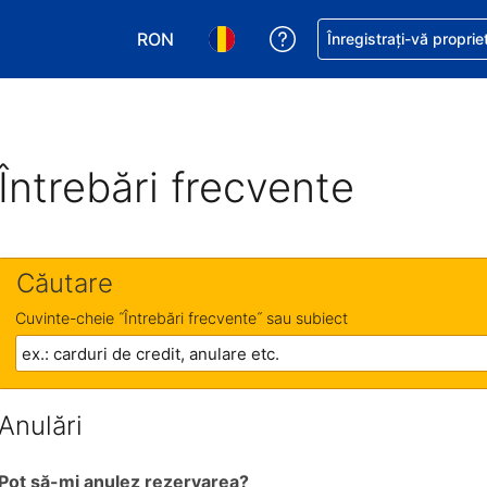
RON
Primiți asistență cu pri
Înregistrați-vă proprie
Alegeţi moneda. Moneda actuală este Le
Alegeți limba. Limba actuală est
Întrebări frecvente
Căutare
Cuvinte-cheie ˝Întrebări frecvente˝ sau subiect
Anulări
Pot să-mi anulez rezervarea?