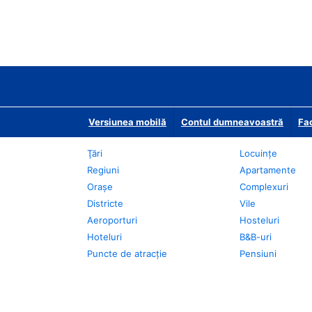
Versiunea mobilă
Contul dumneavoastră
Fac
Ţări
Locuințe
Regiuni
Apartamente
Oraşe
Complexuri
Districte
Vile
Aeroporturi
Hosteluri
Hoteluri
B&B-uri
Puncte de atracţie
Pensiuni