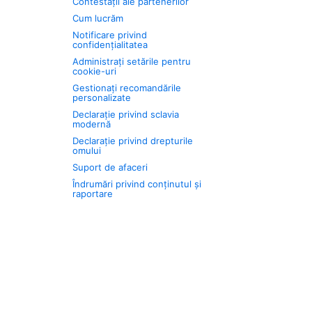
Contestații ale partenerilor
Cum lucrăm
Notificare privind
confidențialitatea
Administrați setările pentru
cookie-uri
Gestionați recomandările
personalizate
Declarație privind sclavia
modernă
Declarație privind drepturile
omului
Suport de afaceri
Îndrumări privind conținutul și
raportare