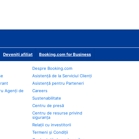
Deveniţi afiliat
Booking.com for Business
Despre Booking.com
ne
Asistență de la Serviciul Clienți
urant
Asistență pentru Parteneri
ru Agenți de
Careers
Sustenabilitate
Centru de presă
Centru de resurse privind
siguranța
Relații cu investitorii
Termeni și Condiții