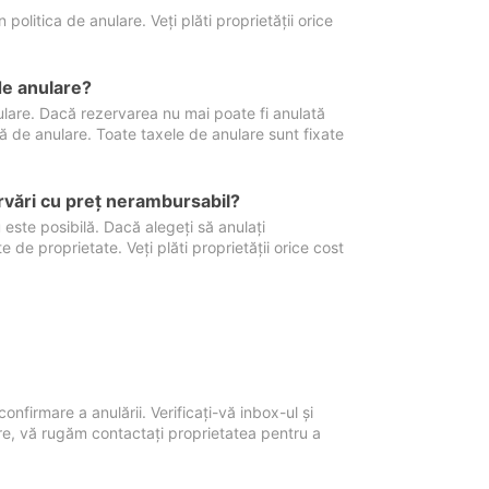
politica de anulare. Veți plăti proprietății orice
de anulare?
nulare. Dacă rezervarea nu mai poate fi anulată
xă de anulare. Toate taxele de anulare sunt fixate
rvări cu preţ nerambursabil?
 este posibilă. Dacă alegeți să anulați
 de proprietate. Veți plăti proprietății orice cost
onfirmare a anulării. Verificați-vă inbox-ul și
ore, vă rugăm contactați proprietatea pentru a