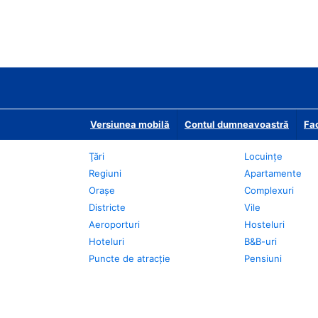
Versiunea mobilă
Contul dumneavoastră
Fac
Ţări
Locuințe
Regiuni
Apartamente
Oraşe
Complexuri
Districte
Vile
Aeroporturi
Hosteluri
Hoteluri
B&B-uri
Puncte de atracţie
Pensiuni