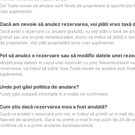
Da! Toate taxele de anulare sunt fixate de proprietate și specificate în 
cost suplimentar.
Dacă am nevoie să anulez rezervarea, voi plăti vreo taxă 
Dacă aveți o rezervare cu anulare gratuită, nu veți plăti o taxă de a
gratuit sau are un preț nerambursabil, atunci va trebui să plătiți o ta
de proprietate. Veți plăti proprietății orice cost suplimentar.
Pot să anulez o rezervare sau să modific datele unei reze
Modificarea datelor în cazul unei rezervări cu preț ‘Nerambursabil’ nu
rezervarea, va trebui să plătiți taxe.Toate taxele de anulare sunt fixate
suplimentar.
Unde pot găsi politica de anulare?
Puteți găsi această informație în e-mailul de confirmare.
Cum ştiu dacă rezervarea mea a fost anulată?
După ce anulați o rezervare prin noi, ar trebui să primiți un e-mail de c
fișierele de spam/junk. Dacă nu primiți e-mail în mai puțin de 24 de 
confirma că s-a primit anularea dumneavoastră.