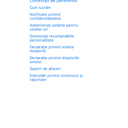
Contestații ale partenerilor
Cum lucrăm
Notificare privind
confidențialitatea
Administrați setările pentru
cookie-uri
Gestionați recomandările
personalizate
Declarație privind sclavia
modernă
Declarație privind drepturile
omului
Suport de afaceri
Îndrumări privind conținutul și
raportare