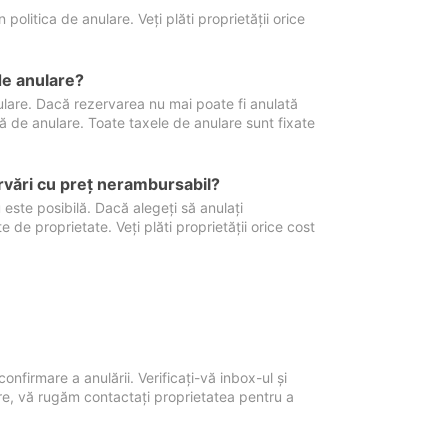
politica de anulare. Veți plăti proprietății orice
de anulare?
nulare. Dacă rezervarea nu mai poate fi anulată
xă de anulare. Toate taxele de anulare sunt fixate
rvări cu preţ nerambursabil?
 este posibilă. Dacă alegeți să anulați
 de proprietate. Veți plăti proprietății orice cost
onfirmare a anulării. Verificați-vă inbox-ul și
ore, vă rugăm contactați proprietatea pentru a