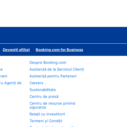
Deveniţi afiliat
Booking.com for Business
Despre Booking.com
ne
Asistență de la Serviciul Clienți
urant
Asistență pentru Parteneri
ru Agenți de
Careers
Sustenabilitate
Centru de presă
Centru de resurse privind
siguranța
Relații cu investitorii
Termeni și Condiții