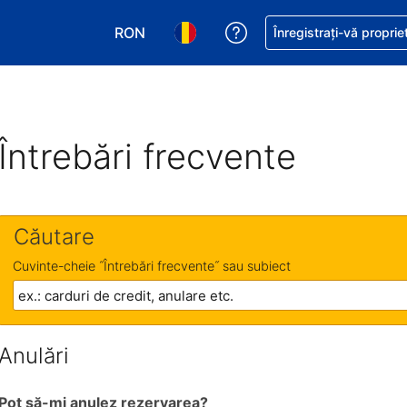
RON
Primiți asistență cu pri
Înregistrați-vă proprie
Alegeţi moneda. Moneda actuală este Le
Alegeți limba. Limba actuală est
Întrebări frecvente
Căutare
Cuvinte-cheie ˝Întrebări frecvente˝ sau subiect
Anulări
Pot să-mi anulez rezervarea?