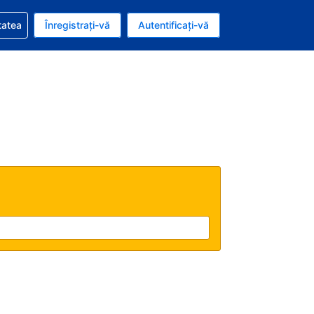
vire la rezervarea dvs.
tatea
Înregistrați-vă
Autentificați-vă
u nou românesc
e Română