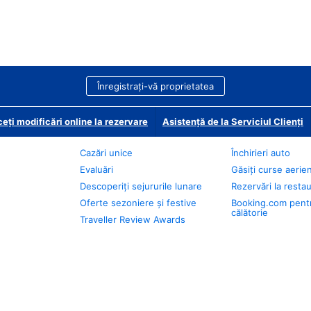
Înregistrați-vă proprietatea
eți modificări online la rezervare
Asistență de la Serviciul Clienți
Cazări unice
Închirieri auto
Evaluări
Găsiți curse aerie
Descoperiți sejururile lunare
Rezervări la resta
Oferte sezoniere și festive
Booking.com pent
călătorie
Traveller Review Awards