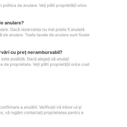
politica de anulare. Veți plăti proprietății orice
de anulare?
nulare. Dacă rezervarea nu mai poate fi anulată
xă de anulare. Toate taxele de anulare sunt fixate
rvări cu preţ nerambursabil?
 este posibilă. Dacă alegeți să anulați
 de proprietate. Veți plăti proprietății orice cost
onfirmare a anulării. Verificați-vă inbox-ul și
ore, vă rugăm contactați proprietatea pentru a