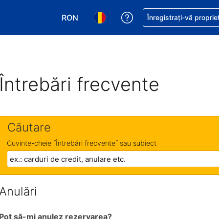
RON
Primiți asistență cu pri
Înregistrați-vă proprie
Alegeţi moneda. Moneda actuală este Le
Alegeți limba. Limba actuală est
Întrebări frecvente
Căutare
Cuvinte-cheie ˝Întrebări frecvente˝ sau subiect
Anulări
Pot să-mi anulez rezervarea?