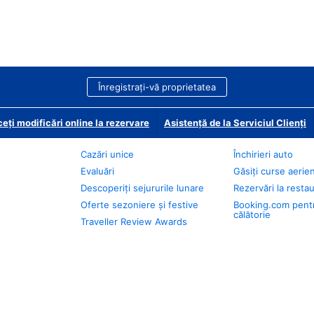
Înregistrați-vă proprietatea
eți modificări online la rezervare
Asistență de la Serviciul Clienți
Cazări unice
Închirieri auto
Evaluări
Găsiți curse aerie
Descoperiți sejururile lunare
Rezervări la resta
Oferte sezoniere și festive
Booking.com pent
călătorie
Traveller Review Awards