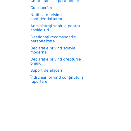
Contestații ale partenerilor
Cum lucrăm
Notificare privind
confidențialitatea
Administrați setările pentru
cookie-uri
Gestionați recomandările
personalizate
Declarație privind sclavia
modernă
Declarație privind drepturile
omului
Suport de afaceri
Îndrumări privind conținutul și
raportare