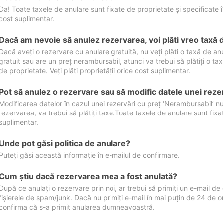
Da! Toate taxele de anulare sunt fixate de proprietate și specificate în 
cost suplimentar.
Dacă am nevoie să anulez rezervarea, voi plăti vreo taxă 
Dacă aveți o rezervare cu anulare gratuită, nu veți plăti o taxă de a
gratuit sau are un preț nerambursabil, atunci va trebui să plătiți o ta
de proprietate. Veți plăti proprietății orice cost suplimentar.
Pot să anulez o rezervare sau să modific datele unei reze
Modificarea datelor în cazul unei rezervări cu preț ‘Nerambursabil’ nu
rezervarea, va trebui să plătiți taxe.Toate taxele de anulare sunt fixate
suplimentar.
Unde pot găsi politica de anulare?
Puteți găsi această informație în e-mailul de confirmare.
Cum ştiu dacă rezervarea mea a fost anulată?
După ce anulați o rezervare prin noi, ar trebui să primiți un e-mail de c
fișierele de spam/junk. Dacă nu primiți e-mail în mai puțin de 24 de 
confirma că s-a primit anularea dumneavoastră.