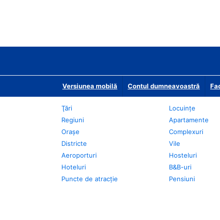
Versiunea mobilă
Contul dumneavoastră
Fac
Ţări
Locuințe
Regiuni
Apartamente
Oraşe
Complexuri
Districte
Vile
Aeroporturi
Hosteluri
Hoteluri
B&B-uri
Puncte de atracţie
Pensiuni