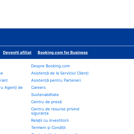
Deveniţi afiliat
Booking.com for Business
Despre Booking.com
ne
Asistență de la Serviciul Clienți
urant
Asistență pentru Parteneri
ru Agenți de
Careers
Sustenabilitate
Centru de presă
Centru de resurse privind
siguranța
Relații cu investitorii
Termeni și Condiții