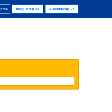
vire la rezervarea dvs.
tatea
Înregistrați-vă
Autentificați-vă
u nou românesc
e Română