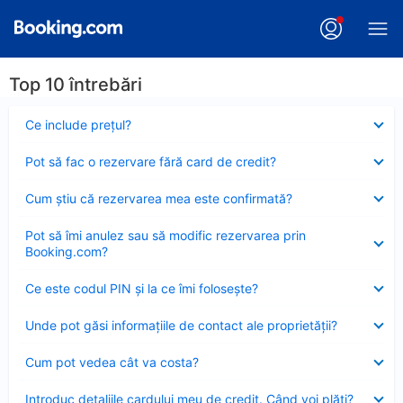
Top 10 întrebări
Element
Ce include preţul?
închis
Element
Pot să fac o rezervare fără card de credit?
închis
Element
Cum ştiu că rezervarea mea este confirmată?
închis
Element
Pot să îmi anulez sau să modific rezervarea prin
închis
Booking.com?
Element
Ce este codul PIN şi la ce îmi foloseşte?
închis
Element
Unde pot găsi informațiile de contact ale proprietății?
închis
Element
Cum pot vedea cât va costa?
închis
Element
Introduc detaliile cardului meu de credit. Când voi plăti?