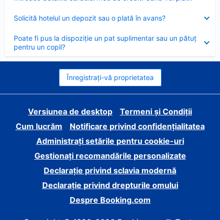
închis
Element
Solicită hotelul un depozit sau o plată în avans?
închis
Element
Poate fi pus la dispoziție un pat suplimentar sau un pătuț
închis
pentru un copil?
Înregistrați-vă proprietatea
Versiunea de desktop
Termeni și Condiții
Cum lucrăm
Notificare privind confidențialitatea
Administrați setările pentru cookie-uri
Gestionați recomandările personalizate
Declarație privind sclavia modernă
Declarație privind drepturile omului
Despre Booking.com