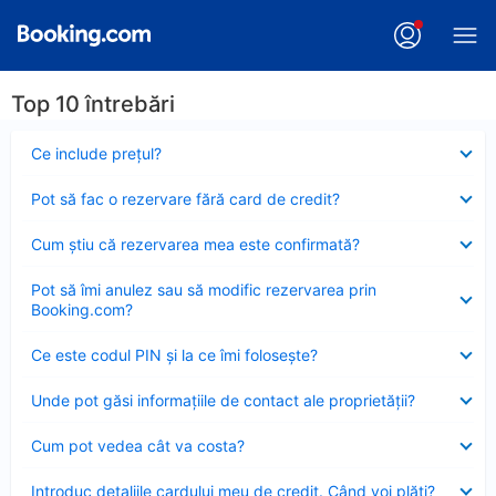
Top 10 întrebări
Element
Ce include preţul?
închis
Element
Pot să fac o rezervare fără card de credit?
închis
Element
Cum ştiu că rezervarea mea este confirmată?
închis
Element
Pot să îmi anulez sau să modific rezervarea prin
închis
Booking.com?
Element
Ce este codul PIN şi la ce îmi foloseşte?
închis
Element
Unde pot găsi informațiile de contact ale proprietății?
închis
Element
Cum pot vedea cât va costa?
închis
Element
Introduc detaliile cardului meu de credit. Când voi plăti?