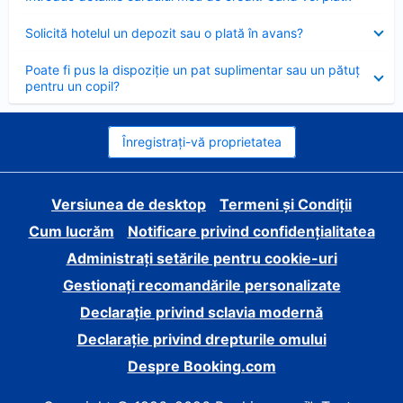
închis
Element
Solicită hotelul un depozit sau o plată în avans?
închis
Element
Poate fi pus la dispoziție un pat suplimentar sau un pătuț
închis
pentru un copil?
Înregistrați-vă proprietatea
Versiunea de desktop
Termeni și Condiții
Cum lucrăm
Notificare privind confidențialitatea
Administrați setările pentru cookie-uri
Gestionați recomandările personalizate
Declarație privind sclavia modernă
Declarație privind drepturile omului
Despre Booking.com