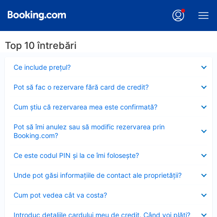
Top 10 întrebări
Element
Ce include preţul?
închis
Element
Pot să fac o rezervare fără card de credit?
închis
Element
Cum ştiu că rezervarea mea este confirmată?
închis
Element
Pot să îmi anulez sau să modific rezervarea prin
închis
Booking.com?
Element
Ce este codul PIN şi la ce îmi foloseşte?
închis
Element
Unde pot găsi informațiile de contact ale proprietății?
închis
Element
Cum pot vedea cât va costa?
închis
Element
Introduc detaliile cardului meu de credit. Când voi plăti?